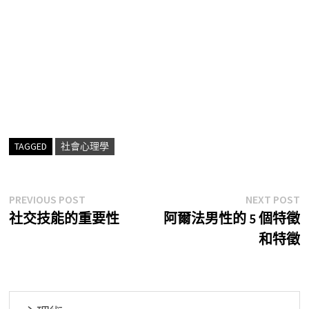
TAGGED
社會心理學
文
Previous
N
PREVIOUS POST
NEXT POST
post:
p
社交技能的重要性
阿爾法男性的 5 個特徵
章
和特徵
導
覽