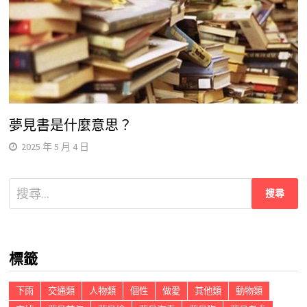
夢見書是什麼意思？
2025 年 5 月 4 日
搜
尋
關
鍵
標籤
字:
下雨
交通類
人物類
個性
做愛
其他類
動物類