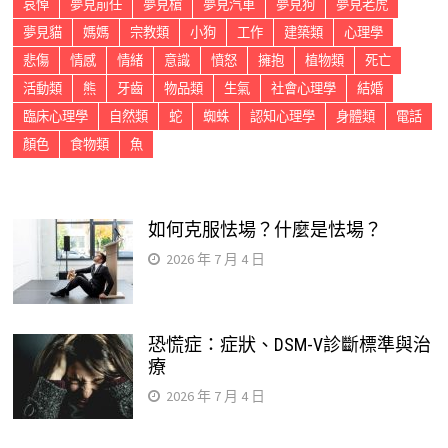
哀悼
夢見前任
夢見槍
夢見汽車
夢見狗
夢見老虎
夢見貓
媽媽
宗教類
小狗
工作
建築類
心理學
悲傷
情感
情緒
意識
憤怒
擁抱
植物類
死亡
活動類
熊
牙齒
物品類
生氣
社會心理學
結婚
臨床心理學
自然類
蛇
蜘蛛
認知心理學
身體類
電話
顏色
食物類
魚
如何克服怯場？什麼是怯場？
2026 年 7 月 4 日
恐慌症：症狀、DSM-V診斷標準與治
療
2026 年 7 月 4 日