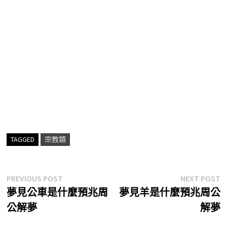
TAGGED
宗教類
文
Previous
N
PREVIOUS POST
NEXT POST
post:
p
夢見公車是什麼預兆周
夢見羊是什麼預兆周公
章
公解夢
解夢
導