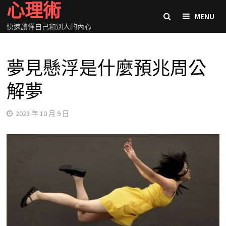
心理術
Skip
MENU
to
快速讀懂自己和別人的內心
content
夢見懸浮是什麼預兆周公
解夢
2023 年 10 月 9 日