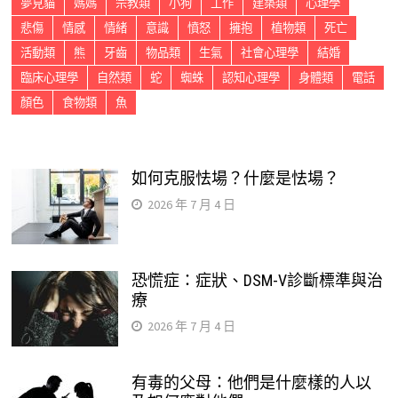
夢見貓
媽媽
宗教類
小狗
工作
建築類
心理學
悲傷
情感
情緒
意識
憤怒
擁抱
植物類
死亡
活動類
熊
牙齒
物品類
生氣
社會心理學
結婚
臨床心理學
自然類
蛇
蜘蛛
認知心理學
身體類
電話
顏色
食物類
魚
如何克服怯場？什麼是怯場？
2026 年 7 月 4 日
恐慌症：症狀、DSM-V診斷標準與治
療
2026 年 7 月 4 日
有毒的父母：他們是什麼樣的人以