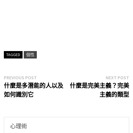
TAGGED
個性
文
Previous
N
PREVIOUS POST
NEXT POST
post:
p
什麼是多潛能的人以及
什麼是完美主義？完美
章
如何識別它
主義的類型
導
覽
心理術