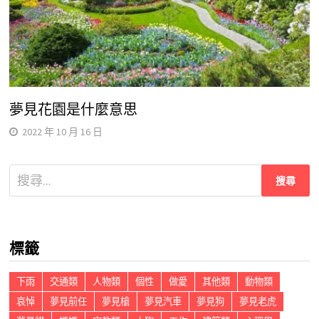
夢見花園是什麼意思
2022 年 10 月 16 日
搜
尋
關
鍵
標籤
字:
下雨
交通類
人物類
個性
做愛
其他類
動物類
哀悼
夢見前任
夢見槍
夢見汽車
夢見狗
夢見老虎