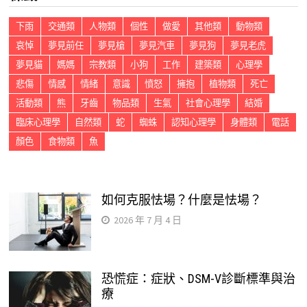
下雨
交通類
人物類
個性
做愛
其他類
動物類
哀悼
夢見前任
夢見槍
夢見汽車
夢見狗
夢見老虎
夢見貓
媽媽
宗教類
小狗
工作
建築類
心理學
悲傷
情感
情緒
意識
憤怒
擁抱
植物類
死亡
活動類
熊
牙齒
物品類
生氣
社會心理學
結婚
臨床心理學
自然類
蛇
蜘蛛
認知心理學
身體類
電話
顏色
食物類
魚
如何克服怯場？什麼是怯場？
2026 年 7 月 4 日
恐慌症：症狀、DSM-V診斷標準與治
療