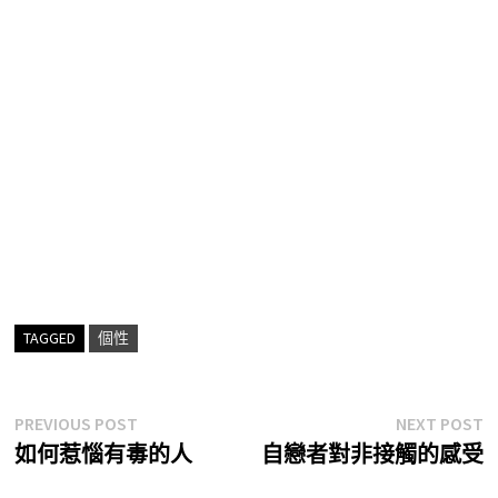
TAGGED
個性
文
Previous
N
PREVIOUS POST
NEXT POST
post:
p
如何惹惱有毒的人
自戀者對非接觸的感受
章