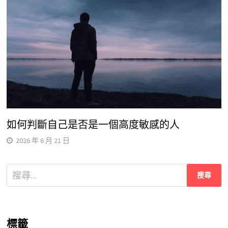
如何判斷自己是否是一個高度敏感的人
2026 年 6 月 21 日
搜
尋
關
鍵
標籤
字: