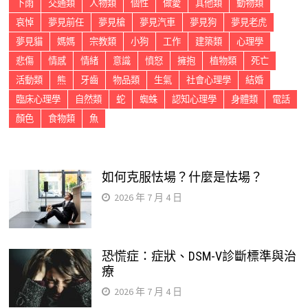
下雨
交通類
人物類
個性
做愛
其他類
動物類
哀悼
夢見前任
夢見槍
夢見汽車
夢見狗
夢見老虎
夢見貓
媽媽
宗教類
小狗
工作
建築類
心理學
悲傷
情感
情緒
意識
憤怒
擁抱
植物類
死亡
活動類
熊
牙齒
物品類
生氣
社會心理學
結婚
臨床心理學
自然類
蛇
蜘蛛
認知心理學
身體類
電話
顏色
食物類
魚
如何克服怯場？什麼是怯場？
2026 年 7 月 4 日
恐慌症：症狀、DSM-V診斷標準與治
療
2026 年 7 月 4 日