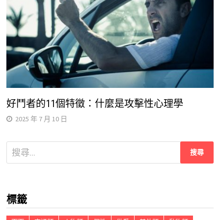
好鬥者的11個特徵：什麼是攻擊性心理學
2025 年 7 月 10 日
搜
尋
關
鍵
標籤
字: