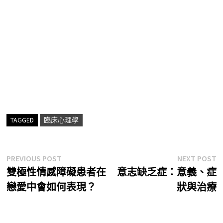
TAGGED
臨床心理學
文
Previous
N
PREVIOUS POST
NEXT POST
post:
p
雙極性情感障礙患者在
意志缺乏症：意義、症
章
戀愛中會如何表現？
狀與治療
導
覽