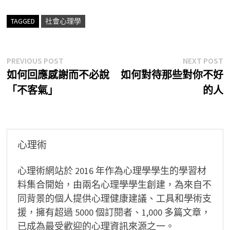
TAGGED
社會心理學
文
Previous
N
PREVIOUS POST
NEXT POST
post:
p
如何回應感謝而不必說
如何對待那些對你不好
章
「不客氣」
的人
導
覽
心理術
心理術網站於 2016 年作為心理學學生的學習材
料集合開始，由兩名心理學學生創建，為來自不
同背景的個人提供心理健康建議、工具和學術支
援，擁有超過 5000 個訂閱者、1,000 多篇文章，
已成為最受歡迎的心理資訊來源之一。