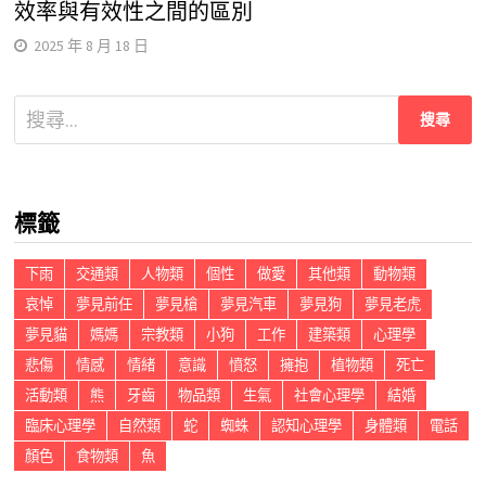
效率與有效性之間的區別
2025 年 8 月 18 日
搜
尋
關
鍵
標籤
字:
下雨
交通類
人物類
個性
做愛
其他類
動物類
哀悼
夢見前任
夢見槍
夢見汽車
夢見狗
夢見老虎
夢見貓
媽媽
宗教類
小狗
工作
建築類
心理學
悲傷
情感
情緒
意識
憤怒
擁抱
植物類
死亡
活動類
熊
牙齒
物品類
生氣
社會心理學
結婚
臨床心理學
自然類
蛇
蜘蛛
認知心理學
身體類
電話
顏色
食物類
魚