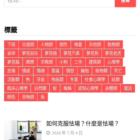
尋
關
鍵
標籤
字:
下雨
交通類
人物類
個性
做愛
其他類
動物類
哀悼
夢見前任
夢見槍
夢見汽車
夢見狗
夢見老虎
夢見貓
媽媽
宗教類
小狗
工作
建築類
心理學
悲傷
情感
情緒
意識
憤怒
擁抱
植物類
死亡
活動類
熊
牙齒
物品類
生氣
社會心理學
結婚
臨床心理學
自然類
蛇
蜘蛛
認知心理學
身體類
電話
顏色
食物類
魚
如何克服怯場？什麼是怯場？
2026 年 7 月 4 日