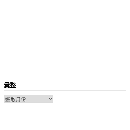
彙整
彙
整