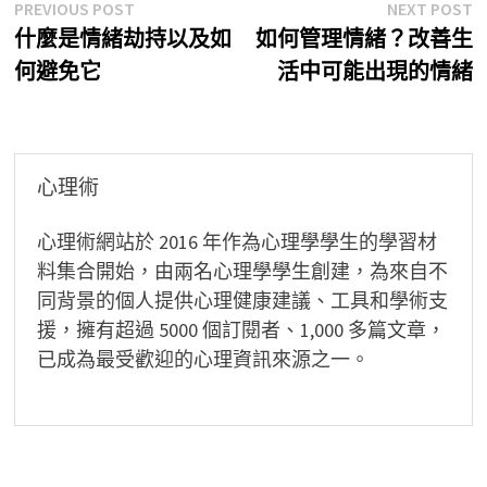
文
Previous
N
PREVIOUS POST
NEXT POST
post:
p
什麼是情緒劫持以及如
如何管理情緒？改善生
章
何避免它
活中可能出現的情緒
導
覽
心理術
心理術網站於 2016 年作為心理學學生的學習材
料集合開始，由兩名心理學學生創建，為來自不
同背景的個人提供心理健康建議、工具和學術支
援，擁有超過 5000 個訂閱者、1,000 多篇文章，
已成為最受歡迎的心理資訊來源之一。