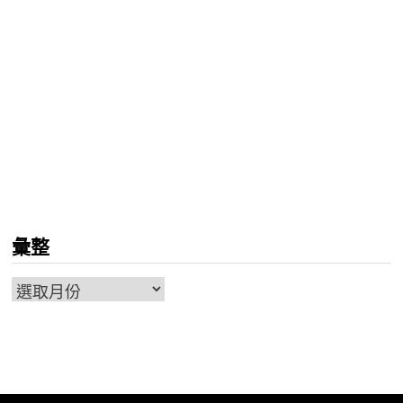
彙整
彙
整