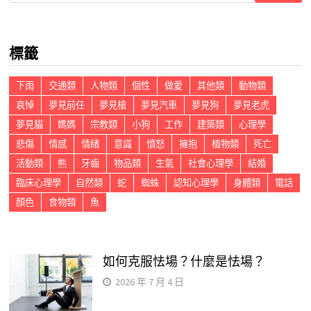
關
鍵
標籤
字:
下雨
交通類
人物類
個性
做愛
其他類
動物類
哀悼
夢見前任
夢見槍
夢見汽車
夢見狗
夢見老虎
夢見貓
媽媽
宗教類
小狗
工作
建築類
心理學
悲傷
情感
情緒
意識
憤怒
擁抱
植物類
死亡
活動類
熊
牙齒
物品類
生氣
社會心理學
結婚
臨床心理學
自然類
蛇
蜘蛛
認知心理學
身體類
電話
顏色
食物類
魚
如何克服怯場？什麼是怯場？
2026 年 7 月 4 日