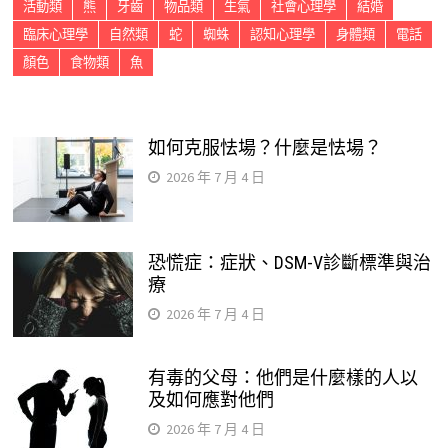
活動類
熊
牙齒
物品類
生氣
社會心理學
結婚
臨床心理學
自然類
蛇
蜘蛛
認知心理學
身體類
電話
顏色
食物類
魚
如何克服怯場？什麼是怯場？
2026 年 7 月 4 日
恐慌症：症狀、DSM-V診斷標準與治
療
2026 年 7 月 4 日
有毒的父母：他們是什麼樣的人以
及如何應對他們
2026 年 7 月 4 日