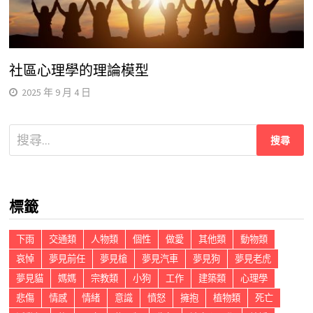
社區心理學的理論模型
2025 年 9 月 4 日
搜
尋
關
鍵
標籤
字:
下雨
交通類
人物類
個性
做愛
其他類
動物類
哀悼
夢見前任
夢見槍
夢見汽車
夢見狗
夢見老虎
夢見貓
媽媽
宗教類
小狗
工作
建築類
心理學
悲傷
情感
情緒
意識
憤怒
擁抱
植物類
死亡