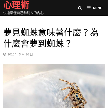
心理術
Skip
MENU
to
快速讀懂自己和別人的內心
content
夢見蜘蛛意味著什麼？為
什麼會夢到蜘蛛？
2026 年 5 月 26 日