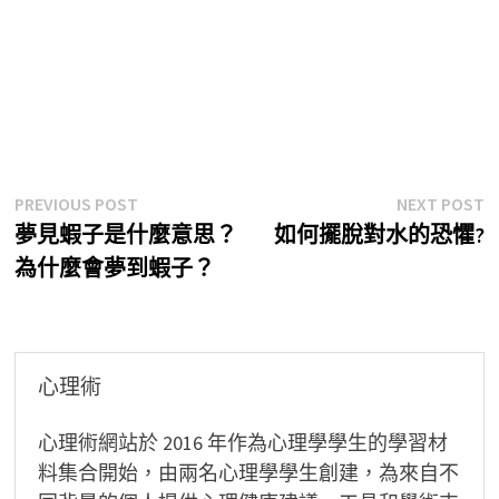
文
Previous
N
PREVIOUS POST
NEXT POST
post:
p
夢見蝦子是什麼意思？
如何擺脫對水的恐懼?
章
為什麼會夢到蝦子？
導
覽
心理術
心理術網站於 2016 年作為心理學學生的學習材
料集合開始，由兩名心理學學生創建，為來自不