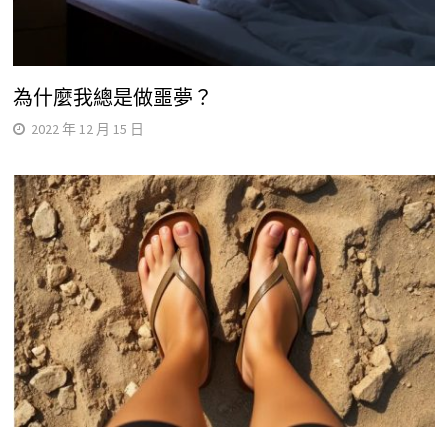
為什麼我總是做噩夢？
2022 年 12 月 15 日