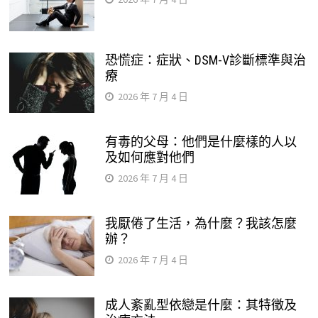
恐慌症：症狀、DSM-V診斷標準與治
療
2026 年 7 月 4 日
有毒的父母：他們是什麼樣的人以
及如何應對他們
2026 年 7 月 4 日
我厭倦了生活，為什麼？我該怎麼
辦？
2026 年 7 月 4 日
成人紊亂型依戀是什麼：其特徵及