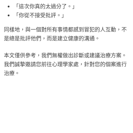
「這次你真的太過分了。」
「你從不接受批評。」
同樣地，與一個對所有事情都感到冒犯的人互動，不
是總是批評他們，而是建立健康的溝通。
本文僅供參考，我們無權做出診斷或建議治療方案。
我們誠摯邀請您前往心理學家處，針對您的個案進行
治療。