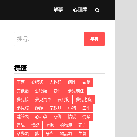
解夢
心理學
搜
尋
關
鍵
標籤
字:
下雨
交通類
人物類
個性
做愛
其他類
動物類
哀悼
夢見前任
夢見槍
夢見汽車
夢見狗
夢見老虎
夢見貓
媽媽
宗教類
小狗
工作
建築類
心理學
悲傷
情感
情緒
意識
憤怒
擁抱
植物類
死亡
活動類
熊
牙齒
物品類
生氣