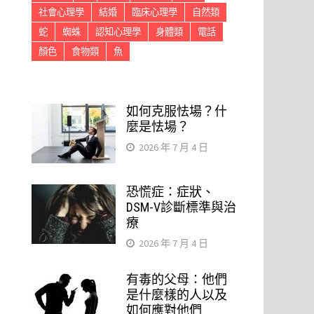
社會心理學
結婚
臨床心理學
自然類
蛇
蜘蛛
認知心理學
身體類
電話
顏色
食物類
魚
如何克服怯場？什
麼是怯場？
2026 年 7 月 4 日
恐慌症：症狀、
DSM-V診斷標準與治
療
2026 年 7 月 4 日
有毒的父母：他們
是什麼樣的人以及
如何應對他們