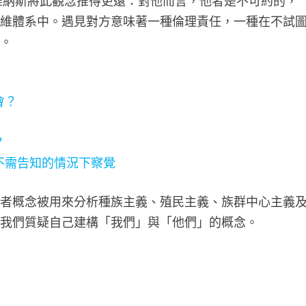
維納斯將此觀念推得更遠：對他而言，他者是不可約的，
思維體系中。遇見對方意味著一種倫理責任，一種在不試
喚。
會？
？
不需告知的情況下察覺
他者概念被用來分析種族主義、殖民主義、族群中心主義
於我們質疑自己建構「我們」與「他們」的概念。