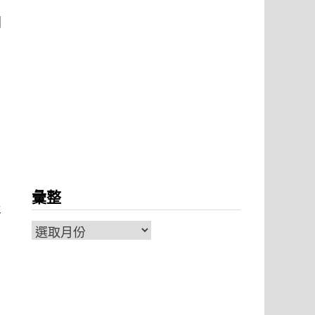
圖
彙整
及
彙
整