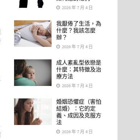
2026 年 7 月 4 日
我厭倦了生活，為
什麼？我該怎麼
僅
辦？
暗
2026 年 7 月 4 日
成人紊亂型依戀是
，
什麼：其特徵及治
療方法
及
2026 年 7 月 4 日
婚姻恐懼症（害怕
結婚）：它的定
義、成因及克服方
法
群
2026 年 7 月 4 日
價