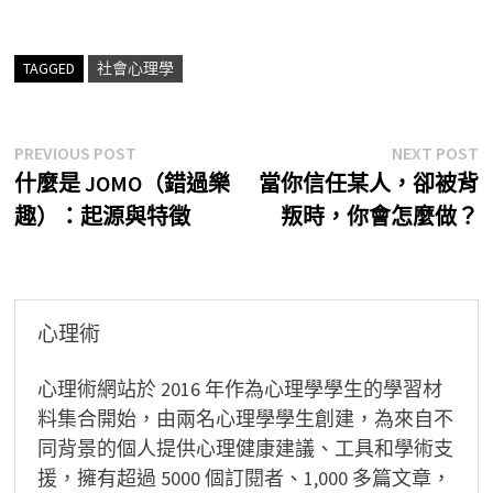
TAGGED
社會心理學
文
Previous
N
PREVIOUS POST
NEXT POST
post:
p
什麼是 JOMO（錯過樂
當你信任某人，卻被背
章
趣）：起源與特徵
叛時，你會怎麼做？
導
覽
心理術
心理術網站於 2016 年作為心理學學生的學習材
料集合開始，由兩名心理學學生創建，為來自不
同背景的個人提供心理健康建議、工具和學術支
援，擁有超過 5000 個訂閱者、1,000 多篇文章，