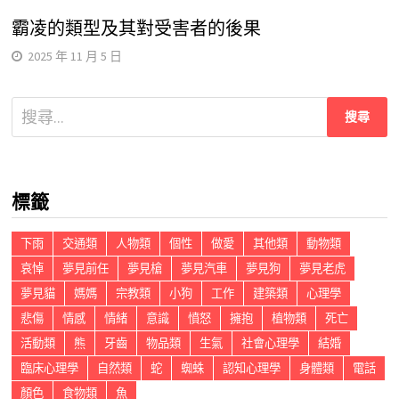
霸凌的類型及其對受害者的後果
2025 年 11 月 5 日
搜
尋
關
鍵
標籤
字:
下雨
交通類
人物類
個性
做愛
其他類
動物類
哀悼
夢見前任
夢見槍
夢見汽車
夢見狗
夢見老虎
夢見貓
媽媽
宗教類
小狗
工作
建築類
心理學
悲傷
情感
情緒
意識
憤怒
擁抱
植物類
死亡
活動類
熊
牙齒
物品類
生氣
社會心理學
結婚
臨床心理學
自然類
蛇
蜘蛛
認知心理學
身體類
電話
顏色
食物類
魚