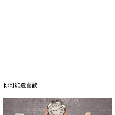
你可能還喜歡