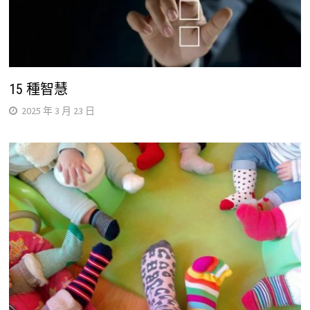
15 種智慧
2025 年 3 月 23 日