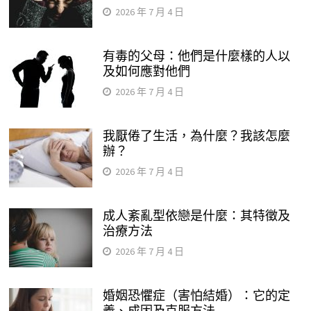
2026 年 7 月 4 日
有毒的父母：他們是什麼樣的人以
及如何應對他們
2026 年 7 月 4 日
我厭倦了生活，為什麼？我該怎麼
辦？
2026 年 7 月 4 日
成人紊亂型依戀是什麼：其特徵及
治療方法
2026 年 7 月 4 日
婚姻恐懼症（害怕結婚）：它的定
義、成因及克服方法