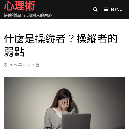
心理術
Skip
MENU
to
快速讀懂自己和別人的內心
content
什麼是操縱者？操縱者的
弱點
2025 年 11 月 5 日