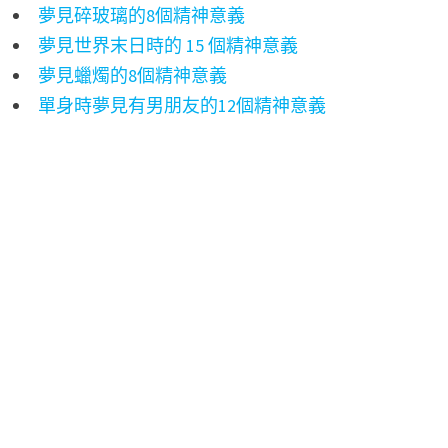
夢見碎玻璃的8個精神意義
夢見世界末日時的 15 個精神意義
夢見蠟燭的8個精神意義
單身時夢見有男朋友的12個精神意義