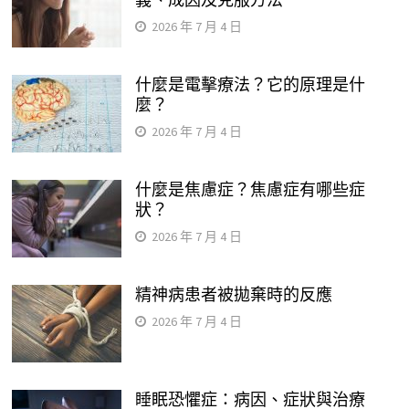
2026 年 7 月 4 日
什麼是電擊療法？它的原理是什
麼？
2026 年 7 月 4 日
什麼是焦慮症？焦慮症有哪些症
狀？
2026 年 7 月 4 日
精神病患者被拋棄時的反應
2026 年 7 月 4 日
睡眠恐懼症：病因、症狀與治療