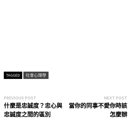
TAGGED
社會心理學
文
Previous
N
PREVIOUS POST
NEXT POST
post:
p
什麼是忠誠度？忠心與
當你的同事不愛你時該
章
忠誠度之間的區別
怎麼辦
導