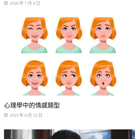
2026 年 7 月 4 日
心理學中的情感類型
2023 年 6 月 23 日