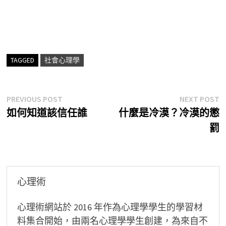
TAGGED
社會心理學
文
Previous
N
PREVIOUS POST
NEXT POST
post:
p
如何知道該信任誰
什麼是冷漠？冷漠的懲
章
罰
導
覽
心理術
心理術網站於 2016 年作為心理學學生的學習材
料集合開始，由兩名心理學學生創建，為來自不