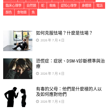
臨床心理學
自然類
蛇
蜘蛛
認知心理學
身體類
電話
顏色
食物類
魚
如何克服怯場？什麼是怯場？
2026 年 7 月 4 日
恐慌症：症狀、DSM-V診斷標準與治
療
2026 年 7 月 4 日
有毒的父母：他們是什麼樣的人以
及如何應對他們
2026 年 7 月 4 日