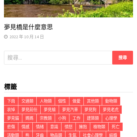
夢見橋是什麼意思
2022 年 10 月 14 日
搜
尋
關
鍵
標籤
字:
下雨
交通類
人物類
個性
做愛
其他類
動物類
哀悼
夢見前任
夢見槍
夢見汽車
夢見狗
夢見老虎
夢見貓
媽媽
宗教類
小狗
工作
建築類
心理學
悲傷
情感
情緒
意識
憤怒
擁抱
植物類
死亡
活動類
熊
牙齒
物品類
生氣
社會心理學
結婚