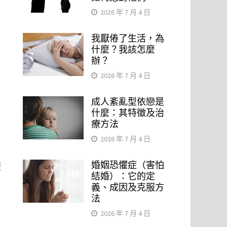
2026 年 7 月 4 日
我厭倦了生活，為
什麼？我該怎麼
辦？
2026 年 7 月 4 日
成人紊亂型依戀是
什麼：其特徵及治
療方法
2026 年 7 月 4 日
。
婚姻恐懼症（害怕
便
結婚）：它的定
義、成因及克服方
法
2026 年 7 月 4 日