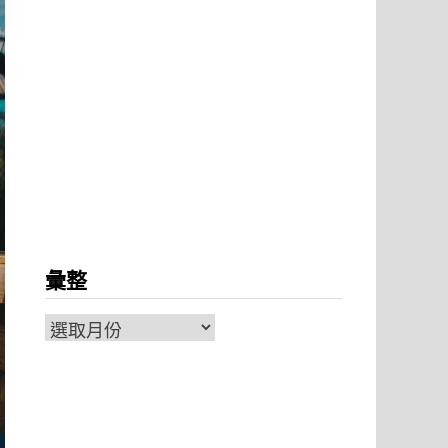
彙整
彙
整