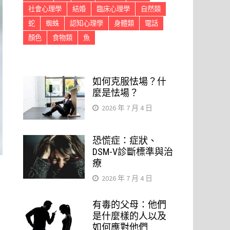
社會心理學
結婚
臨床心理學
自然類
蛇
蜘蛛
認知心理學
身體類
電話
顏色
食物類
魚
如何克服怯場？什
麼是怯場？
2026 年 7 月 4 日
恐慌症：症狀、
DSM-V診斷標準與治
療
2026 年 7 月 4 日
有毒的父母：他們
是什麼樣的人以及
如何應對他們