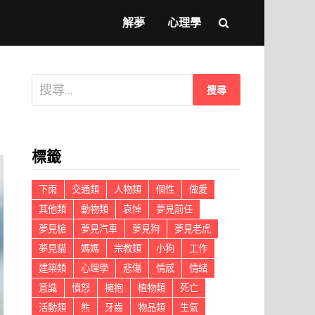
解夢
心理學
搜
尋
關
鍵
標籤
字:
下雨
交通類
人物類
個性
做愛
其他類
動物類
哀悼
夢見前任
夢見槍
夢見汽車
夢見狗
夢見老虎
夢見貓
媽媽
宗教類
小狗
工作
建築類
心理學
悲傷
情感
情緒
意識
憤怒
擁抱
植物類
死亡
活動類
熊
牙齒
物品類
生氣