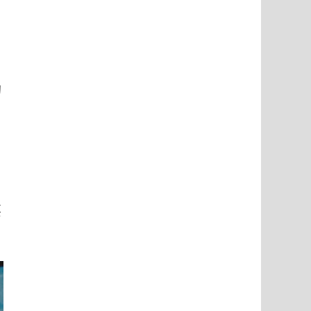
的
，
要