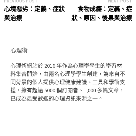
文
Previous
N
PREVIOUS POST
NEXT POST
post:
p
心境惡劣：定義、症狀
食物成癮：定義、症
章
與治療
狀、原因、後果與治療
導
覽
心理術
心理術網站於 2016 年作為心理學學生的學習材
料集合開始，由兩名心理學學生創建，為來自不
同背景的個人提供心理健康建議、工具和學術支
援，擁有超過 5000 個訂閱者、1,000 多篇文章，
已成為最受歡迎的心理資訊來源之一。