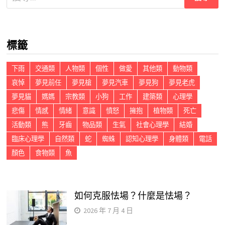
尋
關
鍵
標籤
字:
下雨
交通類
人物類
個性
做愛
其他類
動物類
哀悼
夢見前任
夢見槍
夢見汽車
夢見狗
夢見老虎
夢見貓
媽媽
宗教類
小狗
工作
建築類
心理學
悲傷
情感
情緒
意識
憤怒
擁抱
植物類
死亡
活動類
熊
牙齒
物品類
生氣
社會心理學
結婚
臨床心理學
自然類
蛇
蜘蛛
認知心理學
身體類
電話
顏色
食物類
魚
如何克服怯場？什麼是怯場？
2026 年 7 月 4 日