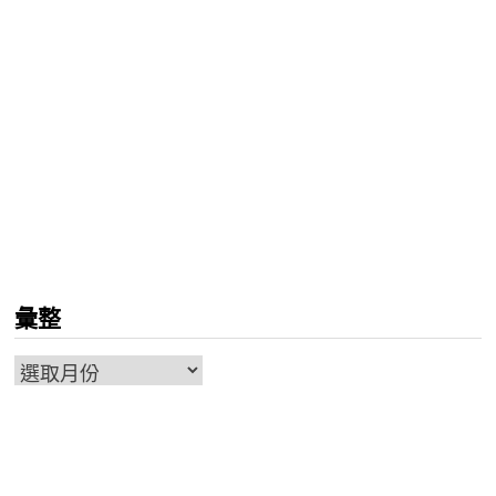
彙整
彙
整