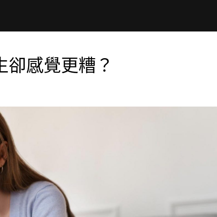
生卻感覺更糟？