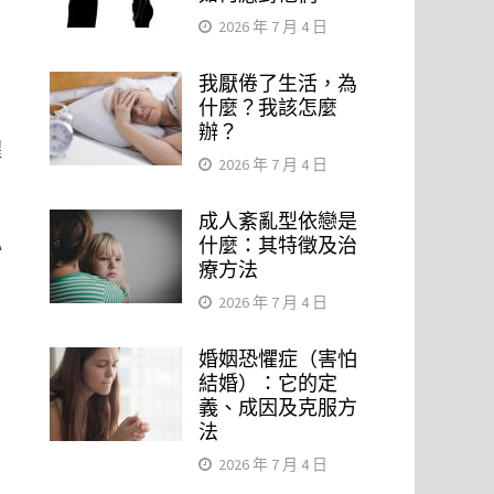
2026 年 7 月 4 日
我厭倦了生活，為
什麼？我該怎麼
辦？
醒
2026 年 7 月 4 日
成人紊亂型依戀是
心
什麼：其特徵及治
療方法
2026 年 7 月 4 日
婚姻恐懼症（害怕
結婚）：它的定
義、成因及克服方
，
法
2026 年 7 月 4 日