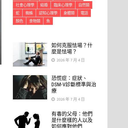
社會心理學
結婚
臨床心理學
自然類
蛇
蜘蛛
認知心理學
身體類
電話
顏色
食物類
魚
如何克服怯場？什
麼是怯場？
2026 年 7 月 4 日
恐慌症：症狀、
DSM-V診斷標準與治
療
2026 年 7 月 4 日
有毒的父母：他們
是什麼樣的人以及
如何應對他們