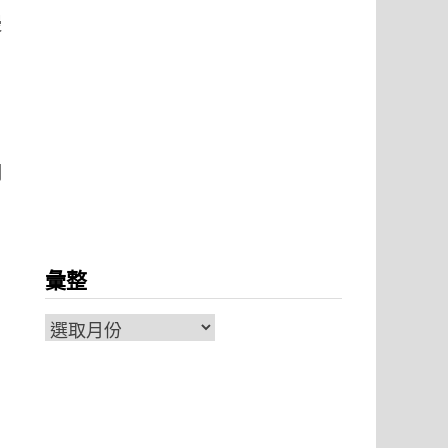
慢
們
彙整
彙
整