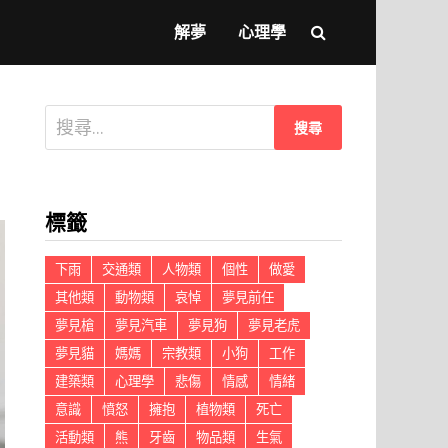
解夢
心理學
搜
尋
關
鍵
標籤
字:
下雨
交通類
人物類
個性
做愛
其他類
動物類
哀悼
夢見前任
夢見槍
夢見汽車
夢見狗
夢見老虎
夢見貓
媽媽
宗教類
小狗
工作
建築類
心理學
悲傷
情感
情緒
意識
憤怒
擁抱
植物類
死亡
活動類
熊
牙齒
物品類
生氣