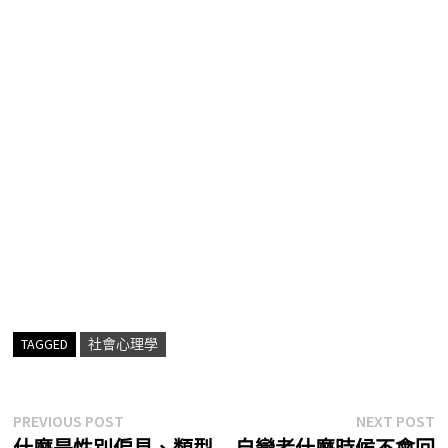
TAGGED
社會心理學
文
Previous
N
PREVIOUS POST
NEXT POST
post:
p