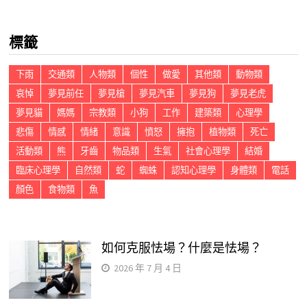
關
鍵
標籤
字:
下雨
交通類
人物類
個性
做愛
其他類
動物類
哀悼
夢見前任
夢見槍
夢見汽車
夢見狗
夢見老虎
夢見貓
媽媽
宗教類
小狗
工作
建築類
心理學
悲傷
情感
情緒
意識
憤怒
擁抱
植物類
死亡
活動類
熊
牙齒
物品類
生氣
社會心理學
結婚
臨床心理學
自然類
蛇
蜘蛛
認知心理學
身體類
電話
顏色
食物類
魚
如何克服怯場？什麼是怯場？
2026 年 7 月 4 日