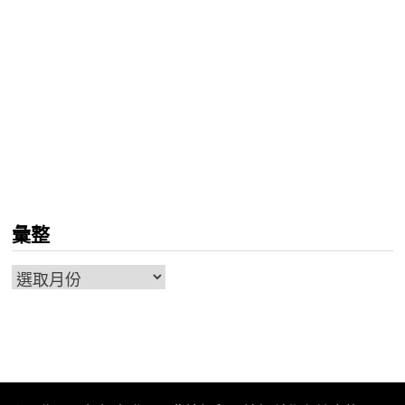
彙整
彙
整