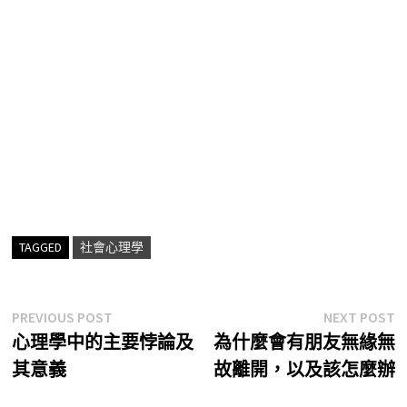
TAGGED
社會心理學
文
Previous
N
PREVIOUS POST
NEXT POST
post:
p
心理學中的主要悖論及
為什麼會有朋友無緣無
章
其意義
故離開，以及該怎麼辦
導