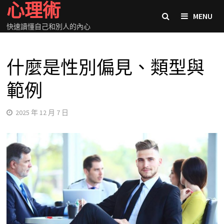
心理術
Skip
MENU
to
快速讀懂自己和別人的內心
content
什麼是性別偏見、類型與
範例
2025 年 12 月 7 日