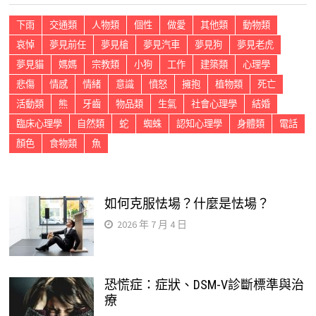
下雨
交通類
人物類
個性
做愛
其他類
動物類
哀悼
夢見前任
夢見槍
夢見汽車
夢見狗
夢見老虎
夢見貓
媽媽
宗教類
小狗
工作
建築類
心理學
悲傷
情感
情緒
意識
憤怒
擁抱
植物類
死亡
活動類
熊
牙齒
物品類
生氣
社會心理學
結婚
臨床心理學
自然類
蛇
蜘蛛
認知心理學
身體類
電話
顏色
食物類
魚
如何克服怯場？什麼是怯場？
2026 年 7 月 4 日
恐慌症：症狀、DSM-V診斷標準與治
療