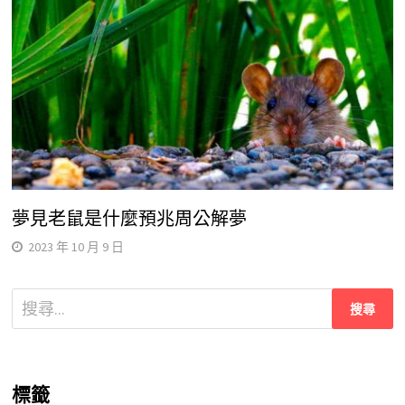
夢見老鼠是什麼預兆周公解夢
2023 年 10 月 9 日
搜
尋
關
鍵
標籤
字: