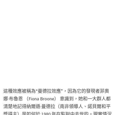
這種效應被稱為“曼德拉效應”，因為它的發現者菲奧
娜·布魯恩 （Fiona Broone） 意識到，她和一大群人都
清楚地記得納爾遜·曼德拉（南非領導人、諾貝爾和平
獎得主）是如何於 1980 年在監獄中去世的。現實情況