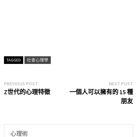
TAGGED
社會心理學
文
Previous
N
PREVIOUS POST
NEXT POST
post:
p
Z世代的心理特徵
一個人可以擁有的 15 種
章
朋友
導
覽
心理術