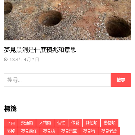
夢見黑洞是什麼預兆和意思
2024 年 4 月 7 日
搜
尋
關
鍵
標籤
字:
下雨
交通類
人物類
個性
做愛
其他類
動物類
哀悼
夢見前任
夢見槍
夢見汽車
夢見狗
夢見老虎