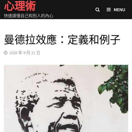
心理術
Skip
MENU
to
快速讀懂自己和別人的內心
content
曼德拉效應：定義和例子
2025 年 9 月 21 日