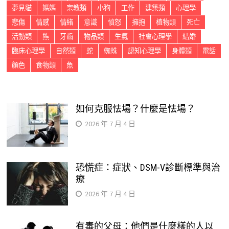
夢見貓
媽媽
宗教類
小狗
工作
建築類
心理學
悲傷
情感
情緒
意識
憤怒
擁抱
植物類
死亡
活動類
熊
牙齒
物品類
生氣
社會心理學
結婚
臨床心理學
自然類
蛇
蜘蛛
認知心理學
身體類
電話
顏色
食物類
魚
如何克服怯場？什麼是怯場？
2026 年 7 月 4 日
恐慌症：症狀、DSM-V診斷標準與治
療
2026 年 7 月 4 日
有毒的父母：他們是什麼樣的人以