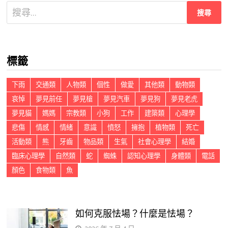
搜
尋
關
鍵
標籤
字:
下雨
交通類
人物類
個性
做愛
其他類
動物類
哀悼
夢見前任
夢見槍
夢見汽車
夢見狗
夢見老虎
夢見貓
媽媽
宗教類
小狗
工作
建築類
心理學
悲傷
情感
情緒
意識
憤怒
擁抱
植物類
死亡
活動類
熊
牙齒
物品類
生氣
社會心理學
結婚
臨床心理學
自然類
蛇
蜘蛛
認知心理學
身體類
電話
顏色
食物類
魚
如何克服怯場？什麼是怯場？