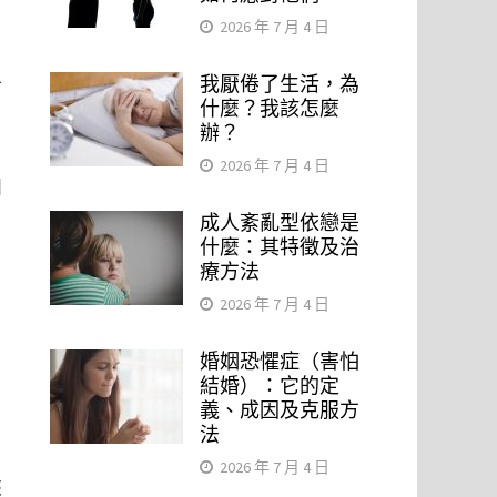
2026 年 7 月 4 日
我厭倦了生活，為
可
什麼？我該怎麼
辦？
2026 年 7 月 4 日
如
成人紊亂型依戀是
什麼：其特徵及治
療方法
2026 年 7 月 4 日
婚姻恐懼症（害怕
結婚）：它的定
義、成因及克服方
法
2026 年 7 月 4 日
來