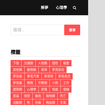
解夢
心理學
搜
尋
關
鍵
標籤
字:
下雨
交通類
人物類
個性
做愛
其他類
動物類
哀悼
夢見前任
夢見槍
夢見汽車
夢見狗
夢見老虎
夢見貓
媽媽
宗教類
小狗
工作
建築類
心理學
悲傷
情感
情緒
意識
憤怒
擁抱
植物類
死亡
活動類
熊
牙齒
物品類
生氣