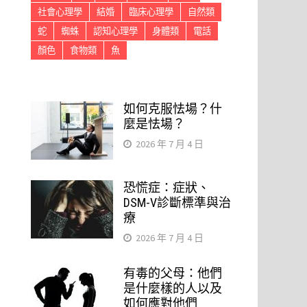
社會心理學
結婚
臨床心理學
自然類
蛇
蜘蛛
認知心理學
身體類
電話
顏色
食物類
魚
如何克服怯場？什
麼是怯場？
2026 年 7 月 4 日
恐慌症：症狀、
DSM-V診斷標準與治
療
2026 年 7 月 4 日
有毒的父母：他們
是什麼樣的人以及
如何應對他們