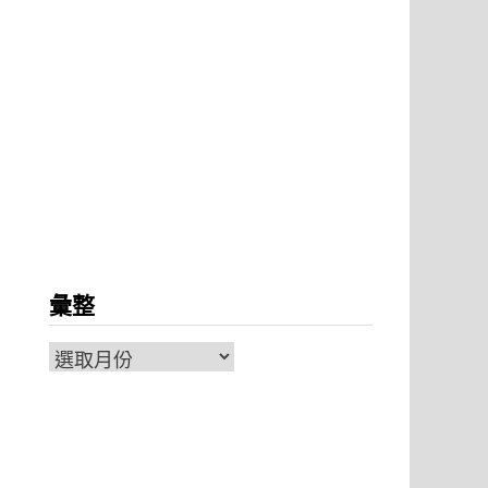
彙整
彙
整