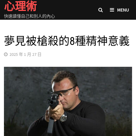
心理術
Skip
MENU
to
快速讀懂自己和別人的內心
content
夢見被槍殺的8種精神意義
2025 年 1 月 27 日