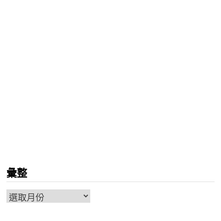
彙整
彙
整