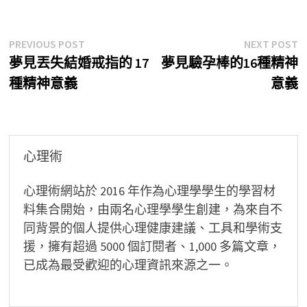
文
Previous
N
PREVIOUS POST
NEXT POST
post:
p
夢見丟失結婚戒指的 17
夢見驗孕棒的16種精神
章
種精神意義
意義
導
覽
心理術
心理術網站於 2016 年作為心理學學生的學習材
料集合開始，由兩名心理學學生創建，為來自不
同背景的個人提供心理健康建議、工具和學術支
援，擁有超過 5000 個訂閱者、1,000 多篇文章，
已成為最受歡迎的心理資訊來源之一。