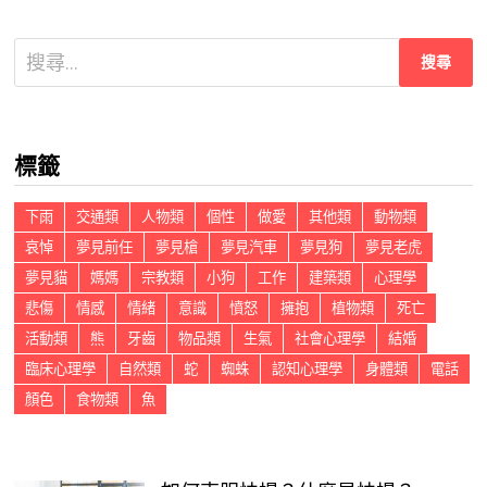
搜
尋
關
鍵
標籤
字:
下雨
交通類
人物類
個性
做愛
其他類
動物類
哀悼
夢見前任
夢見槍
夢見汽車
夢見狗
夢見老虎
夢見貓
媽媽
宗教類
小狗
工作
建築類
心理學
悲傷
情感
情緒
意識
憤怒
擁抱
植物類
死亡
活動類
熊
牙齒
物品類
生氣
社會心理學
結婚
臨床心理學
自然類
蛇
蜘蛛
認知心理學
身體類
電話
顏色
食物類
魚