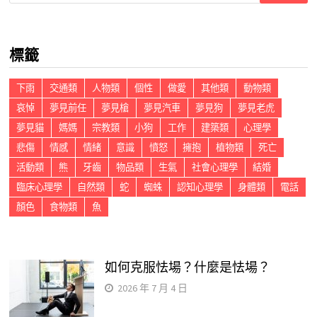
關
鍵
標籤
字:
下雨
交通類
人物類
個性
做愛
其他類
動物類
哀悼
夢見前任
夢見槍
夢見汽車
夢見狗
夢見老虎
夢見貓
媽媽
宗教類
小狗
工作
建築類
心理學
悲傷
情感
情緒
意識
憤怒
擁抱
植物類
死亡
活動類
熊
牙齒
物品類
生氣
社會心理學
結婚
臨床心理學
自然類
蛇
蜘蛛
認知心理學
身體類
電話
顏色
食物類
魚
如何克服怯場？什麼是怯場？
2026 年 7 月 4 日