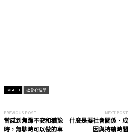
TAGGED
社會心理學
文
Previous
N
PREVIOUS POST
NEXT POST
post:
p
當感到焦躁不安和猶豫
什麼是擬社會關係、成
章
時，無聊時可以做的事
因與持續時間