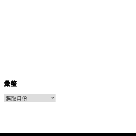
彙整
彙
整