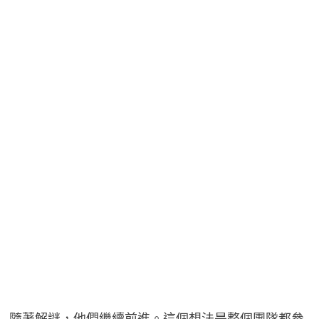
隨著解謎，他們繼續前進。這個想法是整個團隊都參