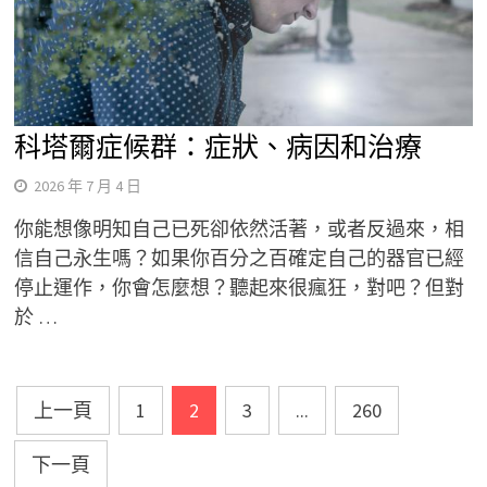
科塔爾症候群：症狀、病因和治療
2026 年 7 月 4 日
你能想像明知自己已死卻依然活著，或者反過來，相
信自己永生嗎？如果你百分之百確定自己的器官已經
停止運作，你會怎麼想？聽起來很瘋狂，對吧？但對
於 …
文
上一頁
1
2
3
...
260
章
下一頁