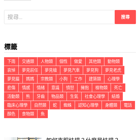
導
覽
搜
尋
關
鍵
標籤
字:
下雨
交通類
人物類
個性
做愛
其他類
動物類
哀悼
夢見前任
夢見槍
夢見汽車
夢見狗
夢見老虎
夢見貓
媽媽
宗教類
小狗
工作
建築類
心理學
悲傷
情感
情緒
意識
憤怒
擁抱
植物類
死亡
活動類
熊
牙齒
物品類
生氣
社會心理學
結婚
臨床心理學
自然類
蛇
蜘蛛
認知心理學
身體類
電話
顏色
食物類
魚