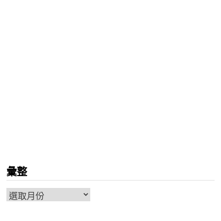
彙整
彙
整