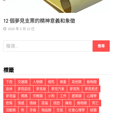
12 個夢見支票的精神意義和象徵
2025 年 5 月 23 日
搜
尋
關
鍵
標籤
字:
下雨
交通類
人物類
個性
做愛
其他類
動物類
哀悼
夢見前任
夢見槍
夢見汽車
夢見狗
夢見老虎
夢見貓
媽媽
宗教類
小狗
工作
建築類
心理學
悲傷
情感
情緒
意識
憤怒
擁抱
植物類
死亡
活動類
熊
牙齒
物品類
生氣
社會心理學
結婚