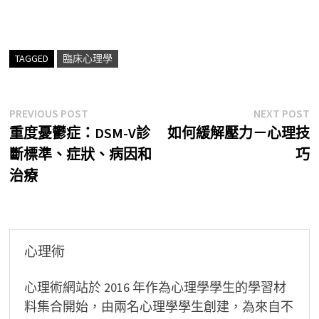
TAGGED
臨床心理學
文
Previous
N
PREVIOUS POST
NEXT POST
post:
p
重度憂鬱症：DSM-V診
如何緩解壓力－心理技
章
斷標準、症狀、病因和
巧
導
治療
覽
心理術
心理術網站於 2016 年作為心理學學生的學習材
料集合開始，由兩名心理學學生創建，為來自不