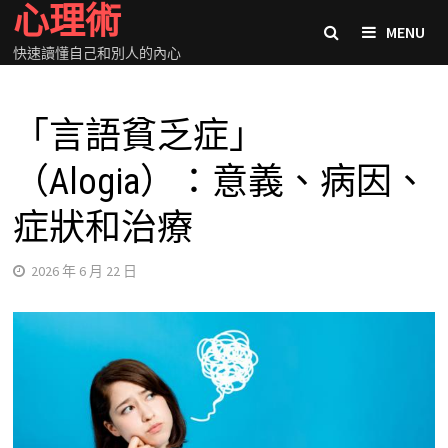
心理術
Skip
MENU
to
快速讀懂自己和別人的內心
content
「言語貧乏症」
（Alogia）：意義、病因、
症狀和治療
2026 年 6 月 22 日