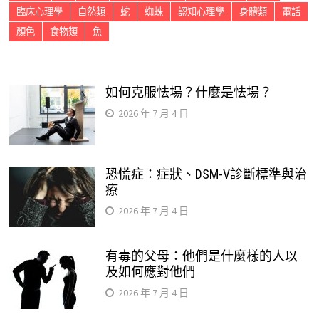
臨床心理學
自然類
蛇
蜘蛛
認知心理學
身體類
電話
顏色
食物類
魚
如何克服怯場？什麼是怯場？
2026 年 7 月 4 日
恐慌症：症狀、DSM-V診斷標準與治
療
2026 年 7 月 4 日
有毒的父母：他們是什麼樣的人以
及如何應對他們
2026 年 7 月 4 日