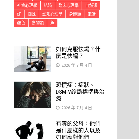
社會心理學
結婚
臨床心理學
自然類
蛇
蜘蛛
認知心理學
身體類
電話
顏色
食物類
魚
如何克服怯場？什
麼是怯場？
2026 年 7 月 4 日
恐慌症：症狀、
DSM-V診斷標準與治
療
2026 年 7 月 4 日
有毒的父母：他們
是什麼樣的人以及
如何應對他們