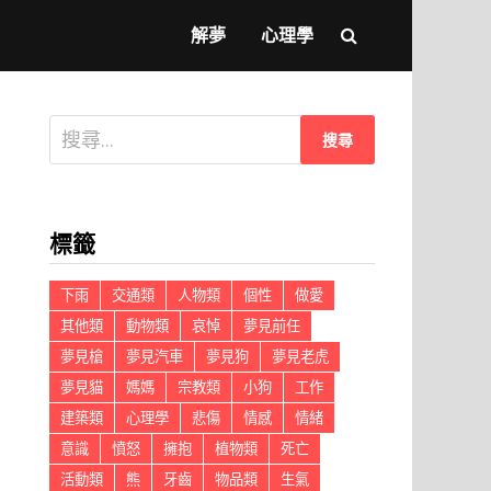
解夢
心理學
搜
尋
關
鍵
標籤
字:
下雨
交通類
人物類
個性
做愛
其他類
動物類
哀悼
夢見前任
夢見槍
夢見汽車
夢見狗
夢見老虎
夢見貓
媽媽
宗教類
小狗
工作
建築類
心理學
悲傷
情感
情緒
意識
憤怒
擁抱
植物類
死亡
活動類
熊
牙齒
物品類
生氣