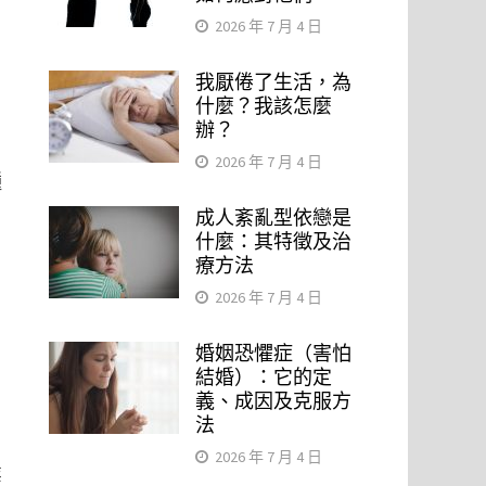
2026 年 7 月 4 日
我厭倦了生活，為
，
什麼？我該怎麼
辦？
2026 年 7 月 4 日
種
成人紊亂型依戀是
什麼：其特徵及治
療方法
原
2026 年 7 月 4 日
婚姻恐懼症（害怕
結婚）：它的定
義、成因及克服方
法
。
2026 年 7 月 4 日
業