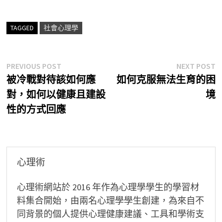
TAGGED
社會心理學
文
Previous
N
PREVIOUS POST
NEXT POST
post:
p
被冷戰對待該如何應
如何克服無法生育的困
章
對，如何以健康且建設
境
導
性的方式回應
覽
心理術
心理術網站於 2016 年作為心理學學生的學習材
料集合開始，由兩名心理學學生創建，為來自不
同背景的個人提供心理健康建議、工具和學術支