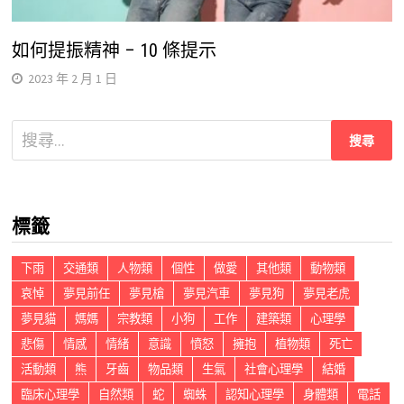
如何提振精神 – 10 條提示
2023 年 2 月 1 日
搜
尋
關
鍵
標籤
字:
下雨
交通類
人物類
個性
做愛
其他類
動物類
哀悼
夢見前任
夢見槍
夢見汽車
夢見狗
夢見老虎
夢見貓
媽媽
宗教類
小狗
工作
建築類
心理學
悲傷
情感
情緒
意識
憤怒
擁抱
植物類
死亡
活動類
熊
牙齒
物品類
生氣
社會心理學
結婚
臨床心理學
自然類
蛇
蜘蛛
認知心理學
身體類
電話