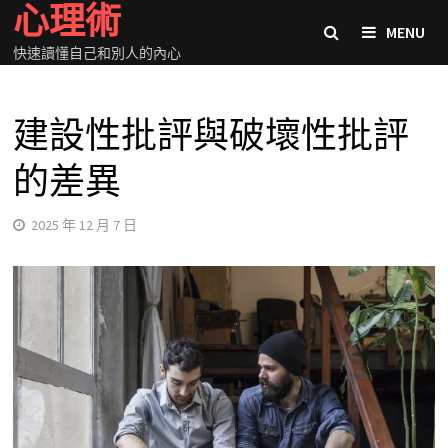
心理術
Skip
MENU
to
快速讀懂自己和別人的內心
content
建設性批評與破壞性批評
的差異
2025 年 12 月 7 日