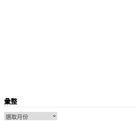
彙整
彙
整