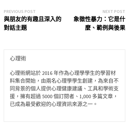
文
Previous
N
PREVIOUS POST
NEXT POST
post:
p
與朋友的有趣且深入的
象徵性暴力：它是什
章
對話主題
麼、範例與後果
導
覽
心理術
心理術網站於 2016 年作為心理學學生的學習材
料集合開始，由兩名心理學學生創建，為來自不
同背景的個人提供心理健康建議、工具和學術支
援，擁有超過 5000 個訂閱者、1,000 多篇文章，
已成為最受歡迎的心理資訊來源之一。