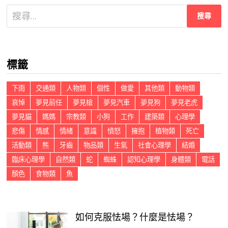
搜
尋
關
鍵
標籤
字:
下雨
交通類
人物類
個性
做愛
其他類
動物類
哀悼
夢見前任
夢見槍
夢見汽車
夢見狗
夢見老虎
夢見貓
媽媽
宗教類
小狗
工作
建築類
心理學
悲傷
情感
情緒
意識
憤怒
擁抱
植物類
死亡
活動類
熊
牙齒
物品類
生氣
社會心理學
結婚
臨床心理學
自然類
蛇
蜘蛛
認知心理學
身體類
電話
顏色
食物類
魚
如何克服怯場？什麼是怯場？