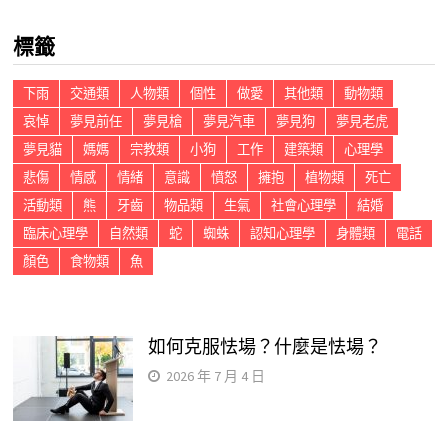
鍵
標籤
字:
下雨
交通類
人物類
個性
做愛
其他類
動物類
哀悼
夢見前任
夢見槍
夢見汽車
夢見狗
夢見老虎
夢見貓
媽媽
宗教類
小狗
工作
建築類
心理學
悲傷
情感
情緒
意識
憤怒
擁抱
植物類
死亡
活動類
熊
牙齒
物品類
生氣
社會心理學
結婚
臨床心理學
自然類
蛇
蜘蛛
認知心理學
身體類
電話
顏色
食物類
魚
如何克服怯場？什麼是怯場？
2026 年 7 月 4 日