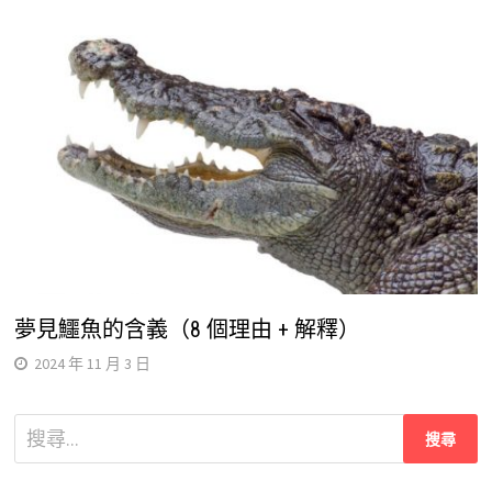
夢見鱷魚的含義（8 個理由 + 解釋）
2024 年 11 月 3 日
搜
尋
關