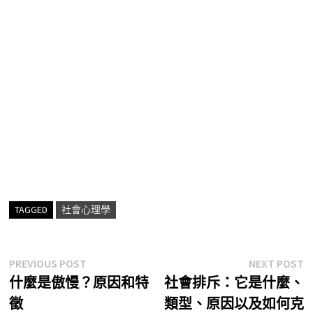
TAGGED
社會心理學
文
Previous
N
PREVIOUS POST
NEXT POST
post:
p
什麼是傲慢？原因和特
社會排斥：它是什麼、
章
徵
類型、原因以及如何克