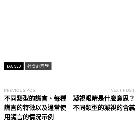
TAGGED
社會心理學
文
Previous
N
PREVIOUS POST
NEXT POST
post:
p
不同類型的謊言、每種
凝視眼睛是什麼意思？
章
謊言的特徵以及通常使
不同類型的凝視的含義
導
用謊言的情況示例
覽