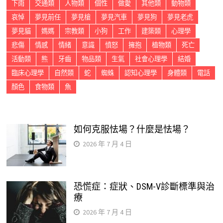
下雨
交通類
人物類
個性
做愛
其他類
動物類
哀悼
夢見前任
夢見槍
夢見汽車
夢見狗
夢見老虎
夢見貓
媽媽
宗教類
小狗
工作
建築類
心理學
悲傷
情感
情緒
意識
憤怒
擁抱
植物類
死亡
活動類
熊
牙齒
物品類
生氣
社會心理學
結婚
臨床心理學
自然類
蛇
蜘蛛
認知心理學
身體類
電話
顏色
食物類
魚
如何克服怯場？什麼是怯場？
2026 年 7 月 4 日
恐慌症：症狀、DSM-V診斷標準與治
療
2026 年 7 月 4 日