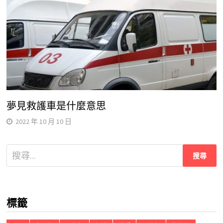
夢見救護車是什麼意思
2022 年 10 月 10 日
搜
尋
關
鍵
標籤
字: