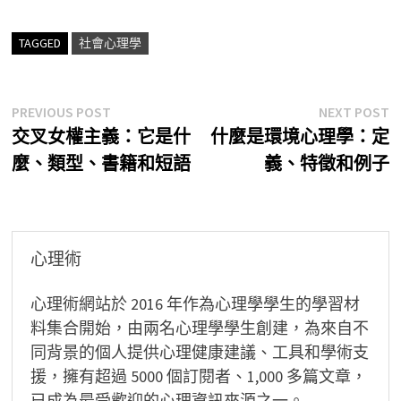
TAGGED
社會心理學
文
Previous
N
PREVIOUS POST
NEXT POST
post:
p
交叉女權主義：它是什
什麼是環境心理學：定
章
麼、類型、書籍和短語
義、特徵和例子
導
覽
心理術
心理術網站於 2016 年作為心理學學生的學習材
料集合開始，由兩名心理學學生創建，為來自不
同背景的個人提供心理健康建議、工具和學術支
援，擁有超過 5000 個訂閱者、1,000 多篇文章，
已成為最受歡迎的心理資訊來源之一。