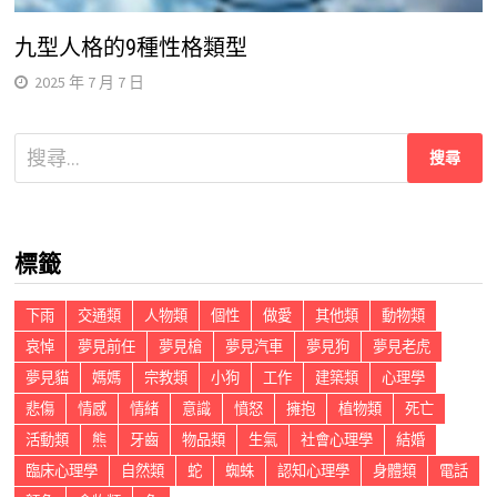
九型人格的9種性格類型
2025 年 7 月 7 日
搜
尋
關
鍵
標籤
字:
下雨
交通類
人物類
個性
做愛
其他類
動物類
哀悼
夢見前任
夢見槍
夢見汽車
夢見狗
夢見老虎
夢見貓
媽媽
宗教類
小狗
工作
建築類
心理學
悲傷
情感
情緒
意識
憤怒
擁抱
植物類
死亡
活動類
熊
牙齒
物品類
生氣
社會心理學
結婚
臨床心理學
自然類
蛇
蜘蛛
認知心理學
身體類
電話