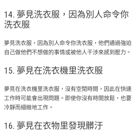
14. 夢見洗衣服，因為別人命令你
洗衣服
夢見洗衣服，因為別人命令你洗衣服，他們通過強迫
自己做他們不想做的事情或被他人干涉來感到壓力。
15. 夢見在洗衣機里洗衣服
夢見在洗衣機里洗衣服，沒有空閒時間，因此在快速
工作時可能會出現問題。即使你沒有時間放鬆，也要
冷靜而細緻地工作。
16. 夢見在衣物里發現髒汙