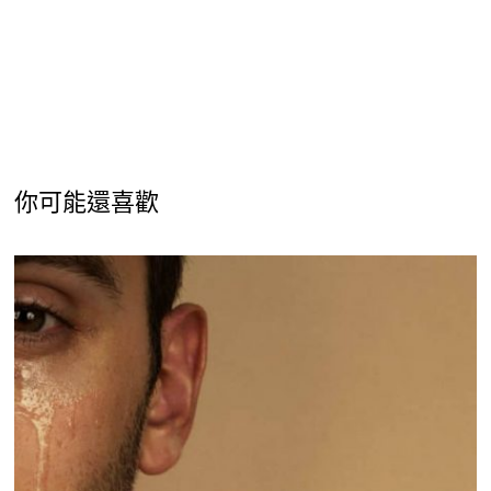
你可能還喜歡