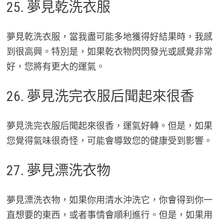
25. 夢見乾洗衣服
夢見乾洗衣服，當我盡可能多地獲得好結果時，我感
到很高興。特別是，如果乾衣物閃閃發光或感覺非常
好，您將有更大的運氣。
26. 夢見洗完衣服后聞起來很香
夢見洗完衣服后聞起來很香，運氣好轉。但是，如果
您覺得氣味很奇怪，可能會導致您的健康受到影響。
27. 夢見漂洗衣物
夢見漂洗衣物，如果你用清水沖洗它，你會得到你一
直想要的東西，或者事情會順利進行。但是，如果用