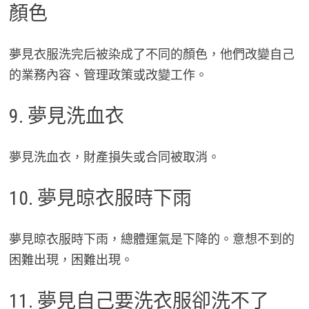
顏色
夢見衣服洗完后被染成了不同的顏色，他們改變自己
的業務內容、管理政策或改變工作。
9. 夢見洗血衣
夢見洗血衣，財產損失或合同被取消。
10. 夢見晾衣服時下雨
夢見晾衣服時下雨，總體運氣是下降的。意想不到的
困難出現，困難出現。
11. 夢見自己要洗衣服卻洗不了