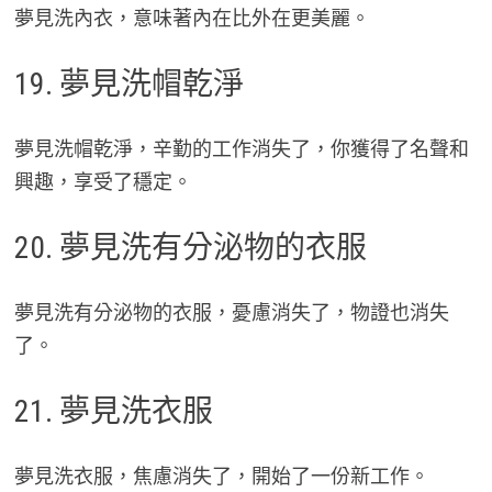
夢見洗內衣，意味著內在比外在更美麗。
19. 夢見洗帽乾淨
夢見洗帽乾淨，辛勤的工作消失了，你獲得了名聲和
興趣，享受了穩定。
20. 夢見洗有分泌物的衣服
夢見洗有分泌物的衣服，憂慮消失了，物證也消失
了。
21. 夢見洗衣服
夢見洗衣服，焦慮消失了，開始了一份新工作。