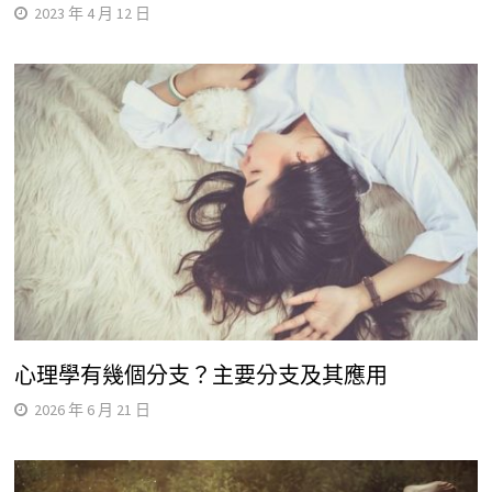
2023 年 4 月 12 日
心理學有幾個分支？主要分支及其應用
2026 年 6 月 21 日