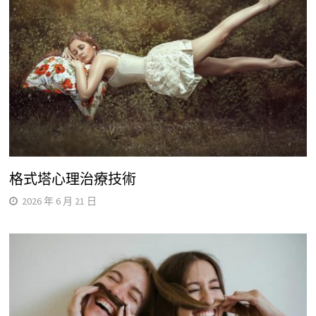
格式塔心理治療技術
2026 年 6 月 21 日