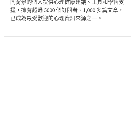
同背景的個人提供心理健康建議、工具和學術支
援，擁有超過 5000 個訂閱者、1,000 多篇文章，
已成為最受歡迎的心理資訊來源之一。