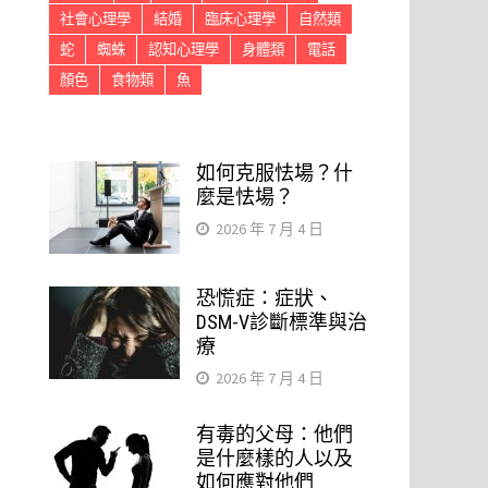
社會心理學
結婚
臨床心理學
自然類
蛇
蜘蛛
認知心理學
身體類
電話
顏色
食物類
魚
如何克服怯場？什
麼是怯場？
2026 年 7 月 4 日
恐慌症：症狀、
DSM-V診斷標準與治
療
2026 年 7 月 4 日
有毒的父母：他們
是什麼樣的人以及
如何應對他們