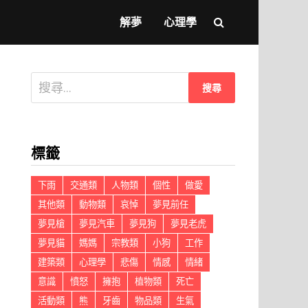
解夢
心理學
搜
尋
關
鍵
標籤
字:
下雨
交通類
人物類
個性
做愛
其他類
動物類
哀悼
夢見前任
夢見槍
夢見汽車
夢見狗
夢見老虎
夢見貓
媽媽
宗教類
小狗
工作
建築類
心理學
悲傷
情感
情緒
意識
憤怒
擁抱
植物類
死亡
活動類
熊
牙齒
物品類
生氣