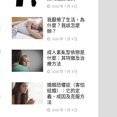
2026 年 7 月 4 日
我厭倦了生活，為
什麼？我該怎麼
隨
辦？
2026 年 7 月 4 日
期
成人紊亂型依戀是
什麼：其特徵及治
療方法
2026 年 7 月 4 日
它
婚姻恐懼症（害怕
結婚）：它的定
義、成因及克服方
你
法
2026 年 7 月 4 日