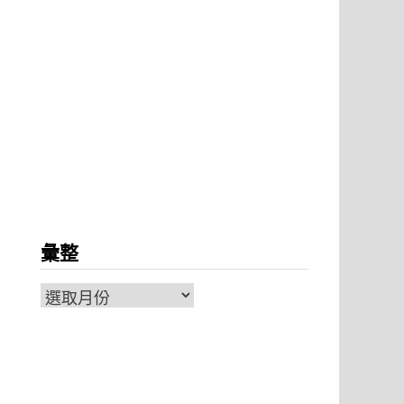
彙整
彙
整