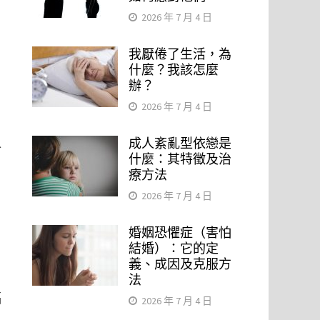
2026 年 7 月 4 日
我厭倦了生活，為
什麼？我該怎麼
辦？
2026 年 7 月 4 日
成人紊亂型依戀是
於
什麼：其特徵及治
療方法
2026 年 7 月 4 日
婚姻恐懼症（害怕
結婚）：它的定
義、成因及克服方
法
福
2026 年 7 月 4 日