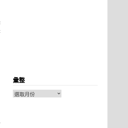
快
是
彙整
彙
整
會