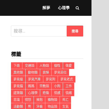
解夢
心理學
搜
尋
關
鍵
標籤
字:
下雨
交通類
人物類
個性
做愛
其他類
動物類
哀悼
夢見前任
夢見槍
夢見汽車
夢見狗
夢見老虎
夢見貓
媽媽
宗教類
小狗
工作
建築類
心理學
悲傷
情感
情緒
意識
憤怒
擁抱
植物類
死亡
活動類
熊
牙齒
物品類
生氣