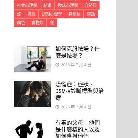
社會心理學
結婚
臨床心理學
自然類
蛇
蜘蛛
認知心理學
身體類
電話
顏色
食物類
魚
如何克服怯場？什
麼是怯場？
2026 年 7 月 4 日
恐慌症：症狀、
DSM-V診斷標準與治
療
2026 年 7 月 4 日
有毒的父母：他們
是什麼樣的人以及
如何應對他們