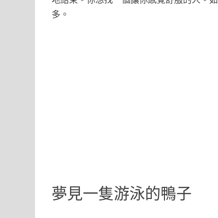
多。
夢見一隻游泳的鴨子