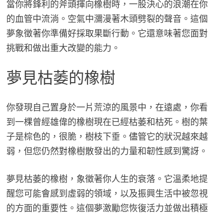
當你將鋒利的斧頭揮向橡樹時，一股決心的浪潮在你
的血管中流淌。空氣中瀰漫著木頭劈裂的聲音。這個
夢象徵著你準備好採取果斷行動。它還意味著您面對
挑戰和做出重大改變的能力。
夢見枯萎的橡樹
你發現自己置身於一片荒涼的風景中，在遠處，你看
到一棵曾經雄偉的橡樹現在已經枯萎和枯死。樹的葉
子是棕色的，很脆，樹枝下垂。儘管它的狀況越來越
弱，但您仍然對橡樹散發出的力量和韌性感到驚訝。
夢見枯萎的橡樹，象徵著你人生的衰落。它溫柔地提
醒您可能會感到虛弱的領域，以及振興生活中被忽視
的方面的重要性。這個夢激勵您恢復活力並做出積極