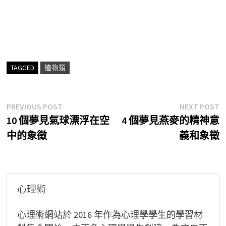
TAGGED
植物類
文
Previous
N
PREVIOUS POST
NEXT POST
post:
p
10 個夢見氣球漂浮在空
4 個夢見燕麥的精神意
章
中的象徵
義和象徵
導
覽
心理術
心理術網站於 2016 年作為心理學學生的學習材