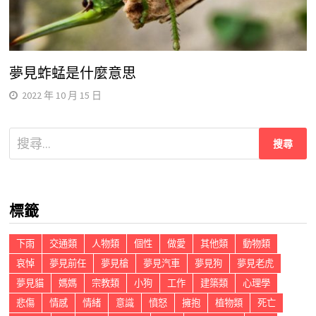
夢見蚱蜢是什麼意思
2022 年 10 月 15 日
搜
尋
關
鍵
標籤
字:
下雨
交通類
人物類
個性
做愛
其他類
動物類
哀悼
夢見前任
夢見槍
夢見汽車
夢見狗
夢見老虎
夢見貓
媽媽
宗教類
小狗
工作
建築類
心理學
悲傷
情感
情緒
意識
憤怒
擁抱
植物類
死亡