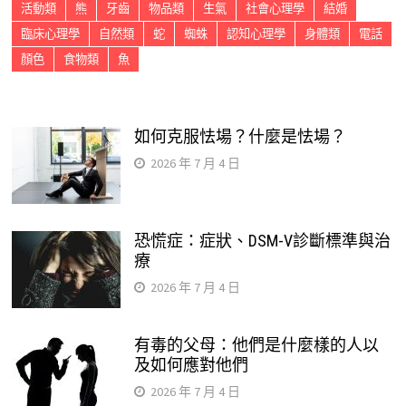
活動類
熊
牙齒
物品類
生氣
社會心理學
結婚
臨床心理學
自然類
蛇
蜘蛛
認知心理學
身體類
電話
顏色
食物類
魚
如何克服怯場？什麼是怯場？
2026 年 7 月 4 日
恐慌症：症狀、DSM-V診斷標準與治
療
2026 年 7 月 4 日
有毒的父母：他們是什麼樣的人以
及如何應對他們
2026 年 7 月 4 日