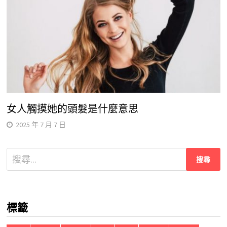
女人觸摸她的頭髮是什麼意思
2025 年 7 月 7 日
搜
尋
關
鍵
標籤
字: