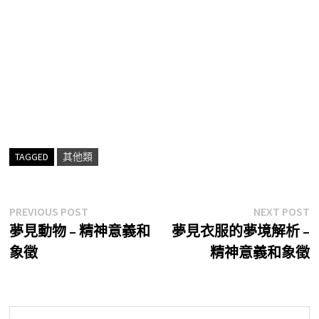
TAGGED
其他類
文
Previous
N
PREVIOUS POST
NEXT POST
post:
p
夢見動物 – 精神意義和
夢見衣服的夢境解析 –
章
象徵
精神意義和象徵
導
覽