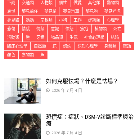
下雨
交通類
人物類
個性
做愛
其他類
動物類
哀悼
夢見前任
夢見槍
夢見汽車
夢見狗
夢見老虎
夢見貓
媽媽
宗教類
小狗
工作
建築類
心理學
悲傷
情感
情緒
意識
憤怒
擁抱
植物類
死亡
活動類
熊
牙齒
物品類
生氣
社會心理學
結婚
臨床心理學
自然類
蛇
蜘蛛
認知心理學
身體類
電話
顏色
食物類
魚
如何克服怯場？什麼是怯場？
2026 年 7 月 4 日
恐慌症：症狀、DSM-V診斷標準與治
療
2026 年 7 月 4 日