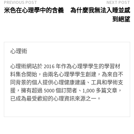
文
Previous
N
PREVIOUS POST
NEXT POST
post:
p
米色在心理學中的含義
為什麼我無法入睡並感
章
到絕望
導
覽
心理術
心理術網站於 2016 年作為心理學學生的學習材
料集合開始，由兩名心理學學生創建，為來自不
同背景的個人提供心理健康建議、工具和學術支
援，擁有超過 5000 個訂閱者、1,000 多篇文章，
已成為最受歡迎的心理資訊來源之一。