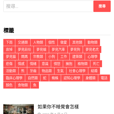
搜
尋
關
鍵
標籤
字:
下雨
交通類
人物類
個性
做愛
其他類
動物類
哀悼
夢見前任
夢見槍
夢見汽車
夢見狗
夢見老虎
夢見貓
媽媽
宗教類
小狗
工作
建築類
心理學
悲傷
情感
情緒
意識
憤怒
擁抱
植物類
死亡
活動類
熊
牙齒
物品類
生氣
社會心理學
結婚
臨床心理學
自然類
蛇
蜘蛛
認知心理學
身體類
電話
顏色
食物類
魚
如果你不睡覺會怎樣