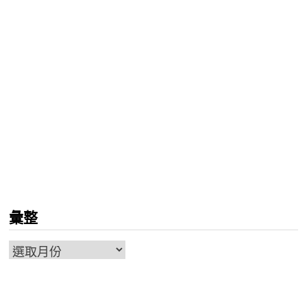
彙整
彙
整