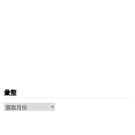
彙整
彙
整