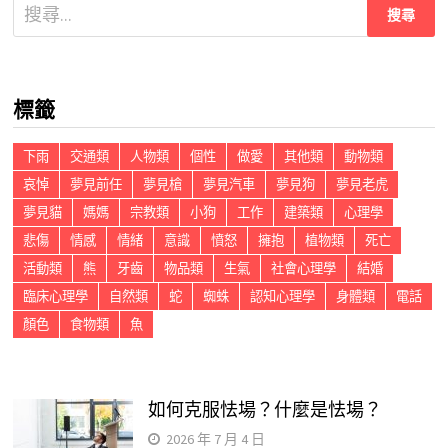
搜
尋
關
鍵
標籤
字:
下雨
交通類
人物類
個性
做愛
其他類
動物類
哀悼
夢見前任
夢見槍
夢見汽車
夢見狗
夢見老虎
夢見貓
媽媽
宗教類
小狗
工作
建築類
心理學
悲傷
情感
情緒
意識
憤怒
擁抱
植物類
死亡
活動類
熊
牙齒
物品類
生氣
社會心理學
結婚
臨床心理學
自然類
蛇
蜘蛛
認知心理學
身體類
電話
顏色
食物類
魚
如何克服怯場？什麼是怯場？
2026 年 7 月 4 日