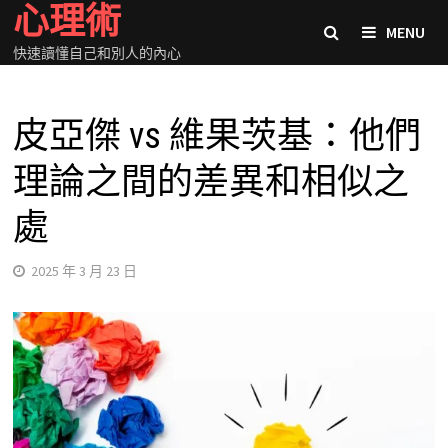
心理術
Skip
MENU
to
快速讀懂自己和別人的內心
content
皮亞傑 vs 維果茨基：他們
理論之間的差異和相似之
處
2025 年 3 月 23 日