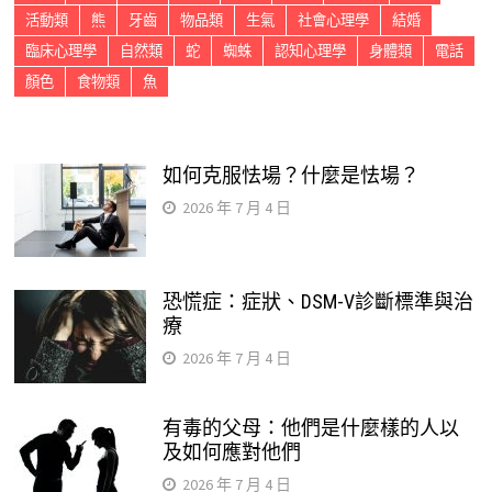
活動類
熊
牙齒
物品類
生氣
社會心理學
結婚
臨床心理學
自然類
蛇
蜘蛛
認知心理學
身體類
電話
顏色
食物類
魚
如何克服怯場？什麼是怯場？
2026 年 7 月 4 日
恐慌症：症狀、DSM-V診斷標準與治
療
2026 年 7 月 4 日
有毒的父母：他們是什麼樣的人以
及如何應對他們
2026 年 7 月 4 日