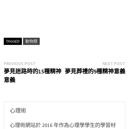
TAGGED
動物類
文
Previous
N
PREVIOUS POST
NEXT POST
post:
p
夢見迷路時的15種精神
夢見葬禮的9種精神意義
章
意義
導
覽
心理術
心理術網站於 2016 年作為心理學學生的學習材