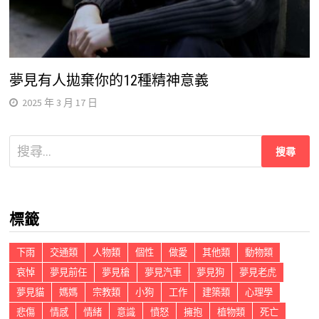
夢見有人拋棄你的12種精神意義
2025 年 3 月 17 日
搜
尋
關
鍵
標籤
字:
下雨
交通類
人物類
個性
做愛
其他類
動物類
哀悼
夢見前任
夢見槍
夢見汽車
夢見狗
夢見老虎
夢見貓
媽媽
宗教類
小狗
工作
建築類
心理學
悲傷
情感
情緒
意識
憤怒
擁抱
植物類
死亡