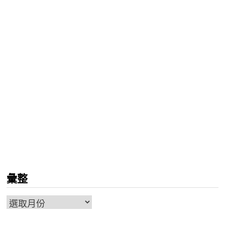
彙整
彙
整