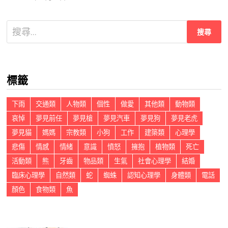
搜
尋
關
鍵
標籤
字:
下雨
交通類
人物類
個性
做愛
其他類
動物類
哀悼
夢見前任
夢見槍
夢見汽車
夢見狗
夢見老虎
夢見貓
媽媽
宗教類
小狗
工作
建築類
心理學
悲傷
情感
情緒
意識
憤怒
擁抱
植物類
死亡
活動類
熊
牙齒
物品類
生氣
社會心理學
結婚
臨床心理學
自然類
蛇
蜘蛛
認知心理學
身體類
電話
顏色
食物類
魚