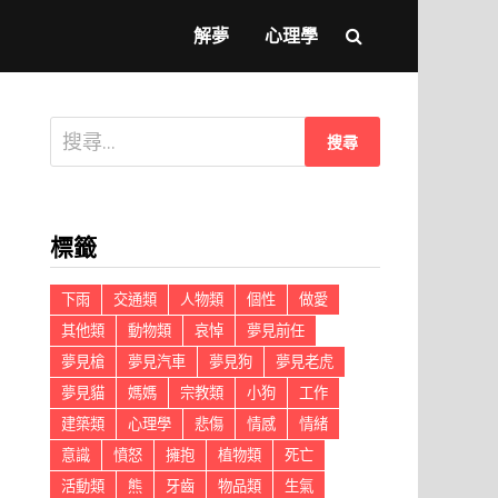
解夢
心理學
搜
尋
關
鍵
標籤
字:
下雨
交通類
人物類
個性
做愛
其他類
動物類
哀悼
夢見前任
夢見槍
夢見汽車
夢見狗
夢見老虎
夢見貓
媽媽
宗教類
小狗
工作
建築類
心理學
悲傷
情感
情緒
意識
憤怒
擁抱
植物類
死亡
活動類
熊
牙齒
物品類
生氣