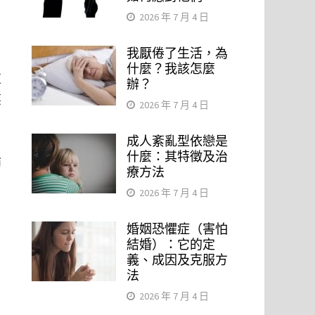
2026 年 7 月 4 日
我厭倦了生活，為
什麼？我該怎麼
這
辦？
某
2026 年 7 月 4 日
成人紊亂型依戀是
什麼：其特徵及治
論
療方法
2026 年 7 月 4 日
婚姻恐懼症（害怕
結婚）：它的定
義、成因及克服方
，
法
，
2026 年 7 月 4 日