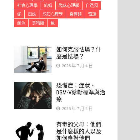
社會心理學
結婚
臨床心理學
自然類
蛇
蜘蛛
認知心理學
身體類
電話
顏色
食物類
魚
如何克服怯場？什
麼是怯場？
2026 年 7 月 4 日
恐慌症：症狀、
DSM-V診斷標準與治
療
2026 年 7 月 4 日
有毒的父母：他們
是什麼樣的人以及
如何應對他們