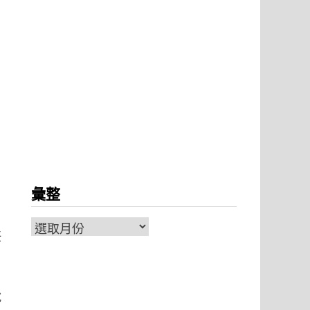
彙整
彙
任
整
脫