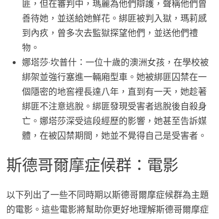
匪，但在審判中，瑪麗為他們辯護，聲稱他們曾
善待她，並送給她鮮花。綁匪被判入獄，瑪莉感
到內疚，曾多次去監獄探望他們，並送他們禮
物。
娜塔莎·坎普什：一位十歲的澳洲女孩，在學校被
綁架並強行塞進一輛廂型車。她被綁匪囚禁在一
個隱密的地窖裡長達八年，直到有一天，她趁著
綁匪不注意逃脫。綁匪發現受害者逃脫後自殺身
亡。娜塔莎深受這段經歷的影響，她甚至告訴媒
體，在被囚禁期間，她並不覺得自己是受害者。
斯德哥爾摩症候群：電影
以下列出了一些不同時期以斯德哥爾摩症候群為主題
的電影。這些電影將幫助你更好地理解斯德哥爾摩症