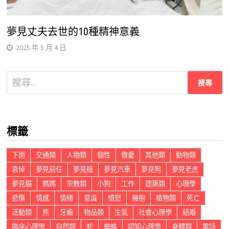
夢見丈夫去世的10種精神意義
2025 年 5 月 4 日
搜
尋
關
鍵
標籤
字:
下雨
交通類
人物類
個性
做愛
其他類
動物類
哀悼
夢見前任
夢見槍
夢見汽車
夢見狗
夢見老虎
夢見貓
媽媽
宗教類
小狗
工作
建築類
心理學
悲傷
情感
情緒
意識
憤怒
擁抱
植物類
死亡
活動類
熊
牙齒
物品類
生氣
社會心理學
結婚
臨床心理學
自然類
蛇
蜘蛛
認知心理學
身體類
電話