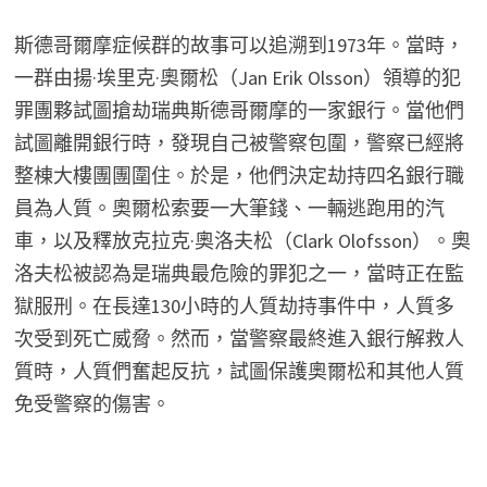
斯德哥爾摩症候群的故事可以追溯到1973年。當時，
一群由揚·埃里克·奧爾松（Jan Erik Olsson）領導的犯
罪團夥試圖搶劫瑞典斯德哥爾摩的一家銀行。當他們
試圖離開銀行時，發現自己被警察包圍，警察已經將
整棟大樓團團圍住。於是，他們決定劫持四名銀行職
員為人質。奧爾松索要一大筆錢、一輛逃跑用的汽
車，以及釋放克拉克·奧洛夫松（Clark Olofsson）。奧
洛夫松被認為是瑞典最危險的罪犯之一，當時正在監
獄服刑。在長達130小時的人質劫持事件中，人質多
次受到死亡威脅。然而，當警察最終進入銀行解救人
質時，人質們奮起反抗，試圖保護奧爾松和其他人質
免受警察的傷害。