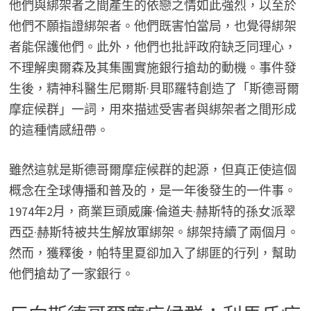
他們與綁架者之間產生的依戀之情如此強烈，以至於
他們不願指證綁架者。他們既害怕當局，也覺得綁架
者能保護他們。此外，他們也批評政府缺乏同理心，
不理解奧爾森及其集團實施銀行搶劫的動機。事件發
生後，精神科醫生尼爾斯·貝耶羅特創造了「斯德哥爾
摩症候群」一詞，用來描述受害者與綁架者之間形成
的這種情感紐帶。
雖然這就是斯德哥爾摩症候群的起源，但真正使這個
概念在全球傳播和普及的，是一年後發生的一件事。
1974年2月，商業巨頭威廉·倫道夫·赫斯特的孫女派翠
西亞·赫斯特被共生解放軍綁架。綁架持續了兩個月。
然而，獲釋後，帕特里夏卻加入了綁匪的行列，幫助
他們搶劫了一家銀行。