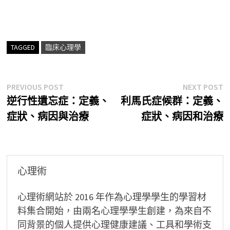
TAGGED
臨床心理學
文
Previous
N
PREVIOUS POST
NEXT POST
post:
p
逆行性遺忘症：定義、
利馬氏症候群：定義、
章
症狀、病因與治療
症狀、病因和治療
導
覽
心理術
心理術網站於 2016 年作為心理學學生的學習材
料集合開始，由兩名心理學學生創建，為來自不
同背景的個人提供心理健康建議、工具和學術支