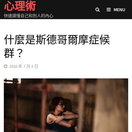
心理術
Skip
MENU
to
快速讀懂自己和別人的內心
content
什麼是斯德哥爾摩症候
群？
2026 年 7 月 3 日