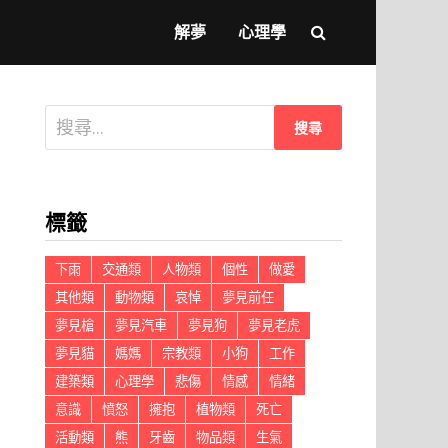
解夢
心理學
搜
尋
關
鍵
標籤
字:
下雨
交通類
人物類
個性
做愛
其他類
動物類
哀悼
夢見前任
夢見槍
夢見汽車
夢見狗
夢見老虎
夢見貓
媽媽
宗教類
小狗
工作
建築類
心理學
悲傷
情感
情緒
意識
憤怒
擁抱
植物類
死亡
活動類
熊
牙齒
物品類
生氣