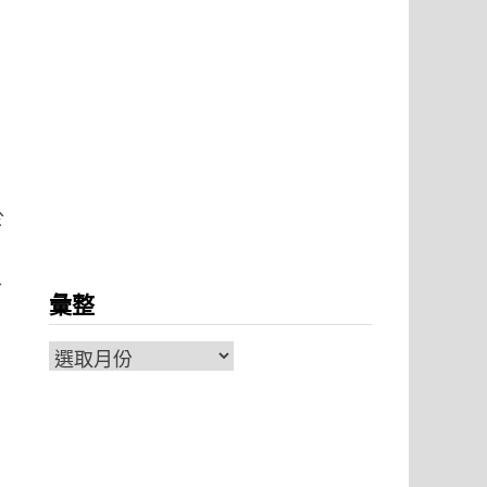
於
各
彙整
彙
整