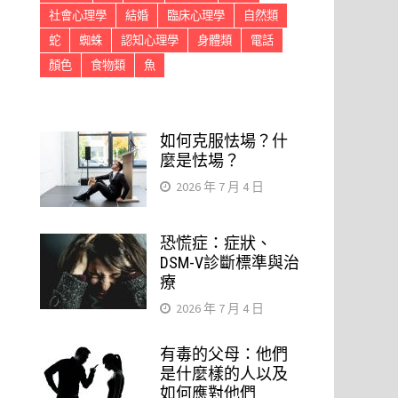
社會心理學
結婚
臨床心理學
自然類
蛇
蜘蛛
認知心理學
身體類
電話
顏色
食物類
魚
如何克服怯場？什
麼是怯場？
2026 年 7 月 4 日
恐慌症：症狀、
DSM-V診斷標準與治
療
2026 年 7 月 4 日
有毒的父母：他們
是什麼樣的人以及
如何應對他們