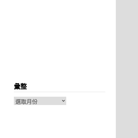
彙整
彙
整