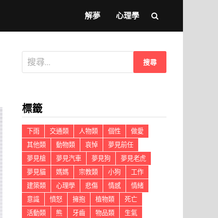
解夢
心理學
搜
尋
關
鍵
標籤
字:
下雨
交通類
人物類
個性
做愛
其他類
動物類
哀悼
夢見前任
夢見槍
夢見汽車
夢見狗
夢見老虎
夢見貓
媽媽
宗教類
小狗
工作
建築類
心理學
悲傷
情感
情緒
意識
憤怒
擁抱
植物類
死亡
活動類
熊
牙齒
物品類
生氣