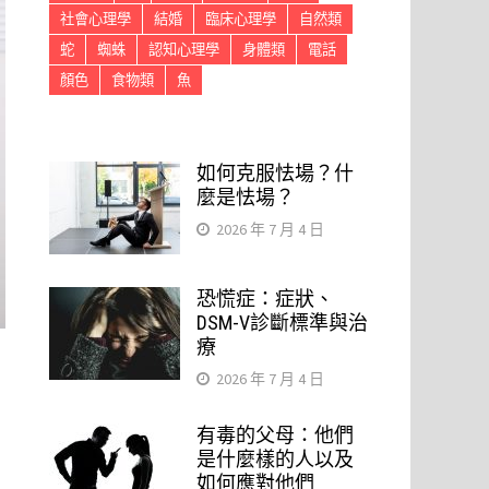
社會心理學
結婚
臨床心理學
自然類
蛇
蜘蛛
認知心理學
身體類
電話
顏色
食物類
魚
如何克服怯場？什
麼是怯場？
2026 年 7 月 4 日
恐慌症：症狀、
DSM-V診斷標準與治
療
2026 年 7 月 4 日
有毒的父母：他們
是什麼樣的人以及
如何應對他們