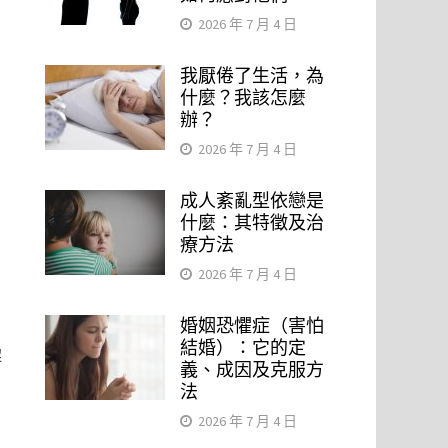
2026 年 7 月 4 日
我厭倦了生活，為
什麼？我該怎麼
辦？
2026 年 7 月 4 日
成人紊亂型依戀是
，
什麼：其特徵及治
療方法
2026 年 7 月 4 日
婚姻恐懼症（害怕
結婚）：它的定
解
義、成因及克服方
法
2026 年 7 月 4 日