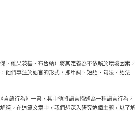
亞傑、維果茨基、布魯納）將其定義為不依賴於環境因素
此，他們專注於語言的形式，即單詞、短語、句法、語法
ner 撰寫了《言語行為》一書，其中他將語言描述為一種語言行為，
來解釋。在這篇文章中，我們想深入研究這個主題，以了
。