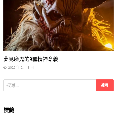
夢見魔鬼的9種精神意義
2025 年 2 月 3 日
搜
尋
關
鍵
標籤
字: