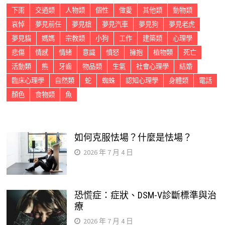
下雨
交通類
人物類
個性
做愛
其他類
動物類
哀悼
夢見前任
夢見槍
夢見汽車
夢見狗
夢見老虎
夢見貓
媽媽
宗教類
小狗
工作
建築類
心理學
悲傷
情感
情緒
意識
憤怒
擁抱
植物類
死亡
活動類
熊
牙齒
物品類
生氣
社會心理學
結婚
臨床心理學
自然類
蛇
蜘蛛
認知心理學
身體類
電話
顏色
食物類
魚
如何克服怯場？什麼是怯場？
2026 年 7 月 4 日
恐慌症：症狀、DSM-V診斷標準與治
療
2026 年 7 月 4 日