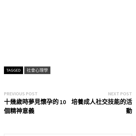
TAGGED
社會心理學
文
Previous
N
PREVIOUS POST
NEXT POST
post:
p
十幾歲時夢見懷孕的 10
培養成人社交技能的活
章
個精神意義
動
導
覽