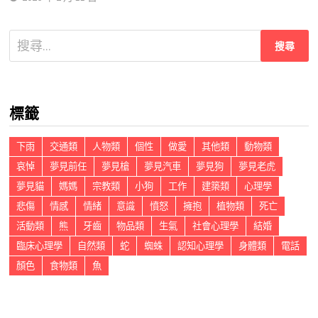
搜
尋
關
鍵
標籤
字:
下雨
交通類
人物類
個性
做愛
其他類
動物類
哀悼
夢見前任
夢見槍
夢見汽車
夢見狗
夢見老虎
夢見貓
媽媽
宗教類
小狗
工作
建築類
心理學
悲傷
情感
情緒
意識
憤怒
擁抱
植物類
死亡
活動類
熊
牙齒
物品類
生氣
社會心理學
結婚
臨床心理學
自然類
蛇
蜘蛛
認知心理學
身體類
電話
顏色
食物類
魚