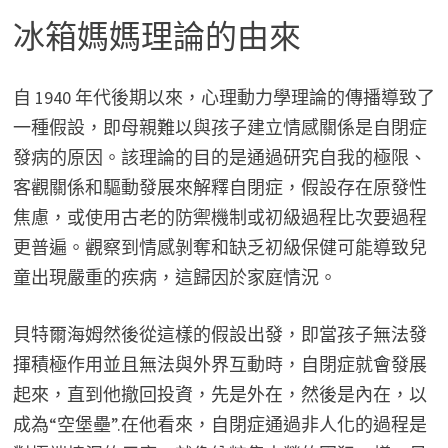
冰箱媽媽理論的由來
自 1940 年代後期以來，心理動力學理論的傳播導致了
一種假設，即母親難以與孩子建立情感關係是自閉症
發病的原因。該理論的目的是通過研究自我的極限、
客觀關係和驅動發展來解釋自閉症，假設存在原發性
焦慮，或使用古老的防禦機制或初級過程比次要過程
更普遍。觀察到情感剝奪和缺乏初級保健可能導致兒
童出現嚴重的疾病，這歸因於家庭情況。
貝特爾海姆然後從這樣的假設出發，即當孩子無法發
揮積極作用並且無法與外界互動時，自閉症就會發展
起來，直到他撤回投資，先是外在，然後是內在，以
成為“空堡壘”.在他看來，自閉症通過非人化的過程是