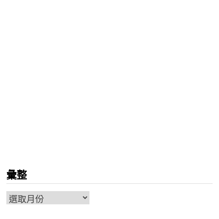
彙整
彙
整