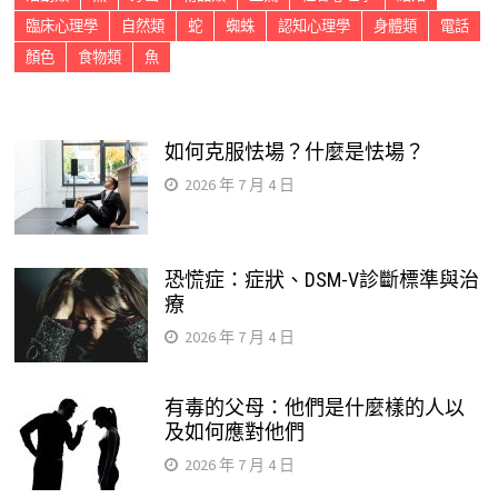
臨床心理學
自然類
蛇
蜘蛛
認知心理學
身體類
電話
顏色
食物類
魚
如何克服怯場？什麼是怯場？
2026 年 7 月 4 日
恐慌症：症狀、DSM-V診斷標準與治
療
2026 年 7 月 4 日
有毒的父母：他們是什麼樣的人以
及如何應對他們
2026 年 7 月 4 日