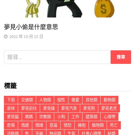
夢見小偷是什麼意思
2022 年 10 月 15 日
搜
尋
關
鍵
標籤
字:
下雨
交通類
人物類
個性
做愛
其他類
動物類
哀悼
夢見前任
夢見槍
夢見汽車
夢見狗
夢見老虎
夢見貓
媽媽
宗教類
小狗
工作
建築類
心理學
悲傷
情感
情緒
意識
憤怒
擁抱
植物類
死亡
活動類
熊
牙齒
物品類
生氣
社會心理學
結婚