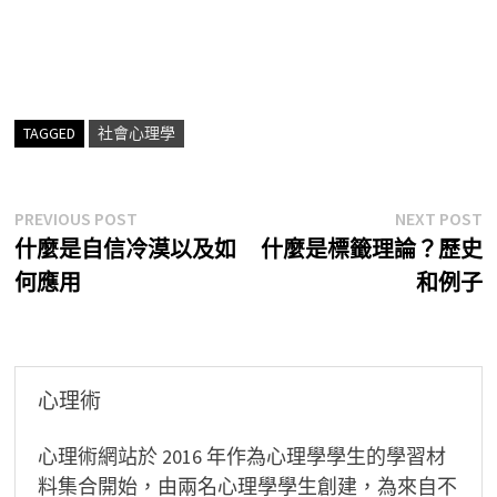
TAGGED
社會心理學
文
Previous
N
PREVIOUS POST
NEXT POST
post:
p
什麼是自信冷漠以及如
什麼是標籤理論？歷史
章
何應用
和例子
導
覽
心理術
心理術網站於 2016 年作為心理學學生的學習材
料集合開始，由兩名心理學學生創建，為來自不