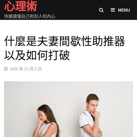
心理術
Skip
MENU
to
快速讀懂自己和別人的內心
content
什麼是夫妻間歇性助推器
以及如何打破
2025 年 11 月 5 日