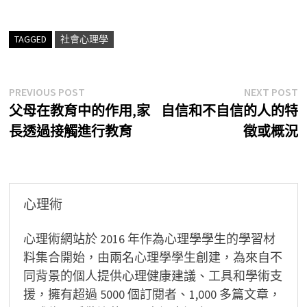
TAGGED
社會心理學
文
Previous
N
PREVIOUS POST
NEXT POST
post:
p
父母在教育中的作用,家
自信和不自信的人的特
章
長透過接觸進行教育
徵或概況
導
覽
心理術
心理術網站於 2016 年作為心理學學生的學習材
料集合開始，由兩名心理學學生創建，為來自不
同背景的個人提供心理健康建議、工具和學術支
援，擁有超過 5000 個訂閱者、1,000 多篇文章，