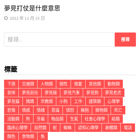
夢見打仗是什麼意思
2022 年 12 月 15 日
搜
尋
關
鍵
標籤
字:
下雨
交通類
人物類
個性
做愛
其他類
動物類
哀悼
夢見前任
夢見槍
夢見汽車
夢見狗
夢見老虎
夢見貓
媽媽
宗教類
小狗
工作
建築類
心理學
悲傷
情感
情緒
意識
憤怒
擁抱
植物類
死亡
活動類
熊
牙齒
物品類
生氣
社會心理學
結婚
臨床心理學
自然類
蛇
蜘蛛
認知心理學
身體類
電話
顏色
食物類
魚