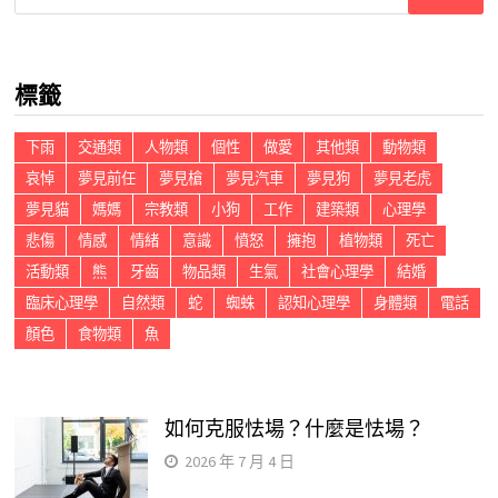
尋
關
鍵
標籤
字:
下雨
交通類
人物類
個性
做愛
其他類
動物類
哀悼
夢見前任
夢見槍
夢見汽車
夢見狗
夢見老虎
夢見貓
媽媽
宗教類
小狗
工作
建築類
心理學
悲傷
情感
情緒
意識
憤怒
擁抱
植物類
死亡
活動類
熊
牙齒
物品類
生氣
社會心理學
結婚
臨床心理學
自然類
蛇
蜘蛛
認知心理學
身體類
電話
顏色
食物類
魚
如何克服怯場？什麼是怯場？
2026 年 7 月 4 日