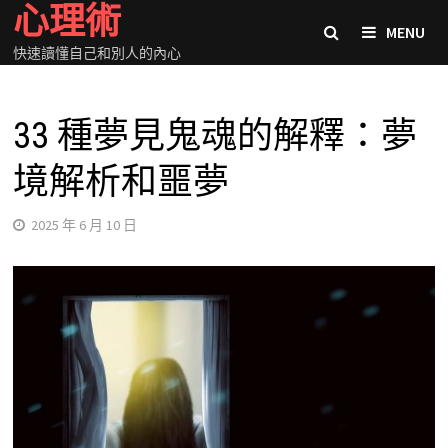
心理術
Skip
MENU
to
快速讀懂自己和別人的內心
content
33 種夢見鬼魂的解釋：夢
境解析和噩夢
2025 年 6 月 10 日