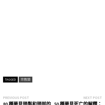
TAGGED
宗教類
文
Previous
N
PREVIOUS POST
NEXT POST
post:
p
80 種夢見頭髮和頭部的
50 種夢見死亡的解釋：