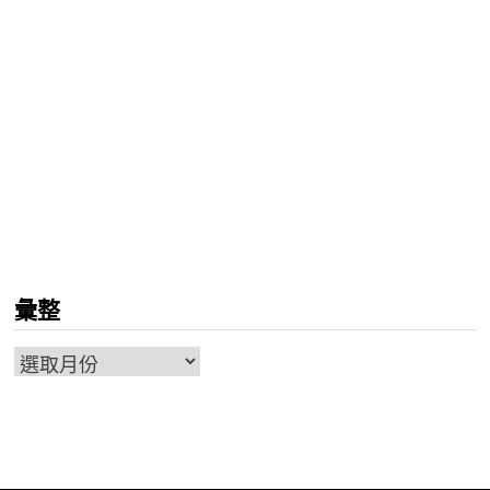
彙整
彙
整